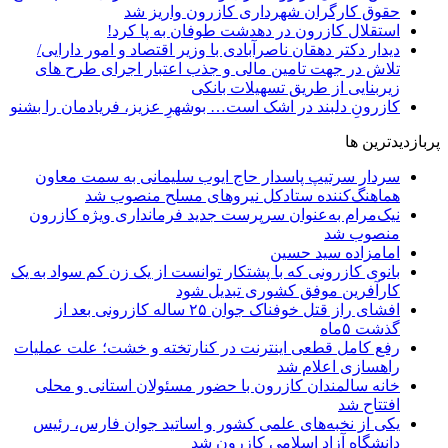
حقوق کارگران شهرداری کازرون واریز شد
استقلال کازرون در دهدشت طوفان به پا کرد!
دیدار دکتر دهقان ناصرآبادی با وزیر اقتصاد و امور دارایی/
تلاش در جهت تامین مالی و جذب اعتبار اجرای طرح های
زیربنایی از طریق تسهیلات بانکی
کازرونِ دلبند در اشک است… بوشهرِ عزیز، فریادمان را بشنو
پربازدیدترین ها
سردار سرتیپ پاسدار حاج ایوب سلیمانی به سمت معاون
هماهنگ‌کننده ستادکل نیروهای مسلح منصوب شد
نیک‌مرام به‌عنوان سرپرست جدید فرمانداری ویژه کازرون
منصوب شد
امامزاده سید حسین
بانوی کازرونی که با پشتکار توانست از یک زن کم سواد به یک
کارآفرین موفق کشوری تبدیل شود
افشای راز قتل خوفناک جوان ۲۵ ساله کازرونی بعد از
گذشت ۵ماه
رفع کامل قطعی اینترنت در کنارتخته و خشت؛ علت عملیات
راهسازی اعلام شد
خانه سالمندان کازرون با حضور مسئولان استانی و محلی
افتتاح شد
یکی از نخبه‌های علمی کشور و اساتید جوان فارس، رئیس
دانشگاه آزاد اسلامی کازرون شد