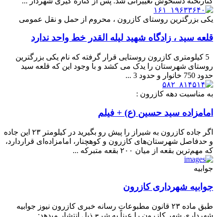
کنارتخته دستخوش تغییراتی شد. پس از کناره گیری شهردار ...
یکی بزرگترین روستای کازرون ، محروم از حمل و نقل عمومی
قلعه سید ، زادگاه شهید لیله القدر خط واحد ندارد
5 کیلومتری کازرون روستایی قرار گرفته که نام یکی بزرگترین
روستای شهرستان را یدک می کشد و با وجود این که قلعه سید
حدود 750 خانوار و حدود 3 ...
به مناسبت دهه کازرون :
امامزاده سید حسین (ع) + فیلم
اگر جاده کازرون به شیراز را پیش رو بگیرید در کیلومتر ۲۳ این جاده
و حدفاصل شهرستان‌های کازرون و کوهچنار، امامزاده‌ای قراردارد،
که مهم‌­ترین بقعه از میان ۲۰۰ بقعه متبرکه ...
جوابیه
جوابیه شهرداری کازرون
طبق ماده ۲۳ قانون مطبوعات رسانه خبری کازرون نیوز جوابیه
شهرداری شهر کازرون را عیناً به شرح ذیل انتشار میدهد: