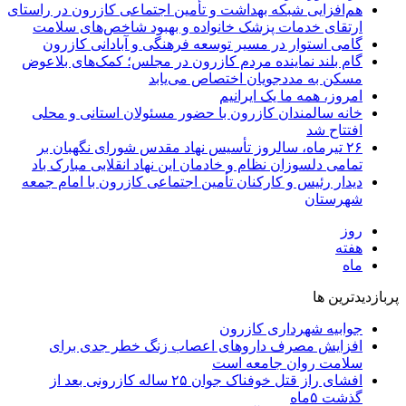
هم‌افزایی شبکه بهداشت و تأمین اجتماعی کازرون در راستای
ارتقای خدمات پزشک خانواده و بهبود شاخص‌های سلامت
گامی استوار در مسیر توسعه فرهنگی و آبادانی کازرون
گام بلند نماینده مردم کازرون در مجلس؛ کمک‌های بلاعوض
مسکن به مددجویان اختصاص می‌یابد
امروز، همه ما یک ایرانیم
خانه سالمندان کازرون با حضور مسئولان استانی و محلی
افتتاح شد
۲۶ تیرماه، سالروز تأسیس نهاد مقدس شورای نگهبان بر
تمامی دلسوزان نظام و خادمان این نهاد انقلابی مبارک باد
دیدار رئیس و کارکنان تأمین اجتماعی کازرون با امام جمعه
شهرستان
روز
هفته
ماه
پربازدیدترین ها
جوابیه شهرداری کازرون
افزایش مصرف داروهای اعصاب زنگ خطر جدی برای
سلامت روان جامعه است
افشای راز قتل خوفناک جوان ۲۵ ساله کازرونی بعد از
گذشت ۵ماه