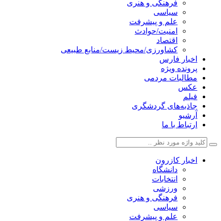
فرهنگی و هنری
سیاسی
علم و پیشرفت
امنیت/حوادث
اقتصاد
کشاورزی/محیط زیست/منابع طبیعی
اخبار فارس
پرونده ویژه
مطالبات مردمی
عکس
فیلم
جاذبه‌های گردشگری
آرشیو
ارتباط با ما
اخبار کازرون
دانشگاه
انتخابات
ورزشی
فرهنگی و هنری
سیاسی
علم و پیشرفت