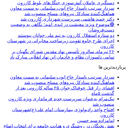
دستگیری عاملان آتش‌سوزی جنگل‌های بلوط کازرون
سردار سرتیپ پاسدار حاج ایوب سلیمانی به سمت معاون
هماهنگ‌کننده ستادکل نیروهای مسلح منصوب شد
دکتر حمید هاشمی سرپرست شهرداری کازرون شد
🔴موضوع ویژه: معیشت در لبه‌ی امید؛ نگاهی به وضعیت
دست‌فروشان
دو ستاره استقلال کازرون به تیم ملی جوانان پیوستند
اجرای طرح جامع تقویت زیرساخت مخابراتی در شهرستان
کازرون
۲۶ تیرماه، سالروز تأسیس نهاد مقدس شورای نگهبان بر
تمامی دلسوزان نظام و خادمان این نهاد انقلابی مبارک باد
پربازدیدترین ها
سردار سرتیپ پاسدار حاج ایوب سلیمانی به سمت معاون
هماهنگ‌کننده ستادکل نیروهای مسلح منصوب شد
افشای راز قتل خوفناک جوان ۲۵ ساله کازرونی بعد از
گذشت ۵ماه
نیک‌مرام به‌عنوان سرپرست جدید فرمانداری ویژه کازرون
منصوب شد
افتتاح واحد رادیولوژی بیمارستان امام علی(ع)شهرستان
کازرون
امامزاده سید حسین
نقش نخبگان در روشنگری و هدایت‌ جامعه برای انتخاب اصلح