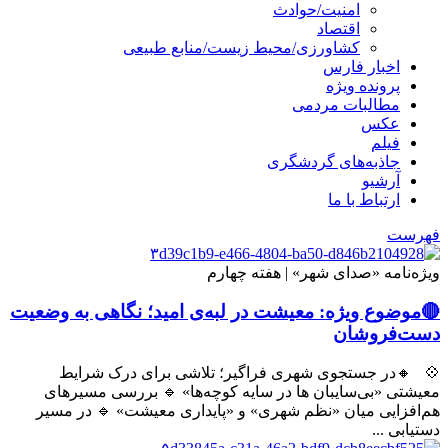
امنیت/حوادث
اقتصاد
کشاورزی/محیط زیست/منابع طبیعی
اخبار فارس
پرونده ویژه
مطالبات مردمی
عکس
فیلم
جاذبه‌های گردشگری
آرشیو
ارتباط با ما
فهرست
ویژه‌نامه «صدای شهر» | هفته چهارم
🔴موضوع ویژه: معیشت در لبه‌ی امید؛ نگاهی به وضعیت
دست‌فروشان
💠 🔸در جستجوی شهری فراگیر؛ تلاشی برای درک شرایط
معیشتی «بی‌سایبان ها در سایه کوچه‌ها» 🔹 بررسی مسیرهای
هم‌افزایی میان «نظم شهری» و «پایداری معیشت» 🔹 در مسیر
دستیابی ...