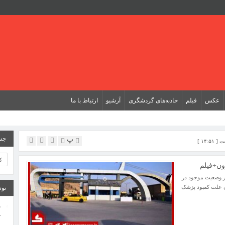
عکس
فیلم
جاذبه‌های گردشگری
آرشیو
ارتباط با ما
جس
پ
ون+فیلم
ز وضعیت موجود در
ان علت کمبود پزشک
نوش
و
ک