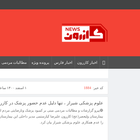
اخبار کازرون
اخبار فارس
پرونده ویژه
مطالبات مردمی
کد خبر:
1884
۱ اسفند ۱۴۰۰ ساعت [ ۱۴:۵۱ ]
علوم پزشکی شیراز ، تنها دلیل عدم حضور پزشک در کازر
🔵پیرو گزارشات و مطالبات مردمی مبنی بر کمبود پزشک ونارضایتی مردم ا
بیمارستان ولیعصر(عج) کازرون علیرضا کیارستمی مدیر داخلی این بیمارست
را عدم همکاری علوم پزشکی شیراز بیان کرد.