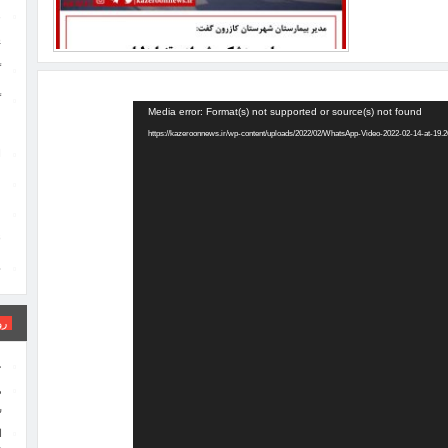
ه
پ
گ
گ
Media error: Format(s) not supported or source(s) not found
م
ا
ا
ا
د
خ
ن
ا
ن
د
د
خ
رو
ا
ج
م
ش
ا