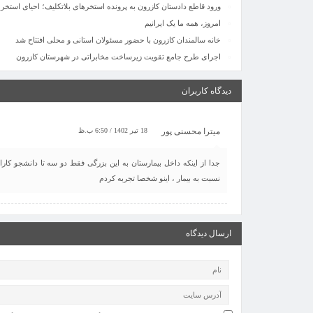
ورود قاطع دادستان کازرون به پرونده استخرهای بلاتکلیف؛ احیای استخر
امروز، همه ما یک ایرانیم
خانه سالمندان کازرون با حضور مسئولان استانی و محلی افتتاح شد
اجرای طرح جامع تقویت زیرساخت مخابراتی در شهرستان کازرون
دیدگاه کاربران
میترا محسنی پور
18 تیر 1402 / 6:50 ب.ظ
جدا از اینکه داخل بیمارستان به این بزرگی فقط دو سه تا دانشجو کار
نسبت به بیمار ، اینو شخصا تجربه کردم
ارسال دیدگاه