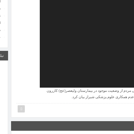
ا
د
ن
ا
د
خ
تبل
ا
ج
م
ش
ا
ا
ی مردم از وضعیت موجود در بیمارستان ولیعصر(عج) کازرون
عدم همکاری علوم پزشکی شیراز بیان کرد.
د
ن
ا
د
خ