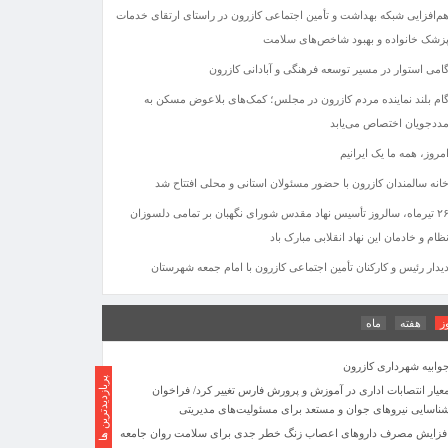
م‌افزایی شبکه بهداشت و تأمین اجتماعی کازرون در راستای ارتقای خدمات
زشک خانواده و بهبود شاخص‌های سلامت
امی استوار در مسیر توسعه فرهنگی و آبادانی کازرون
ام بلند نماینده مردم کازرون در مجلس؛ کمک‌های بلاعوض مسکن به
ددجویان اختصاص می‌یابد
فزایش مصرف داروهای اعصاب زنگ خطر جدی برای سلامت روان جامعه
مروز، همه ما یک ایرانیم
ست
ستگیری عاملان آتش‌سوزی جنگل‌های بلوط کازرون
انه سالمندان کازرون با حضور مسئولان استانی و محلی افتتاح شد
یک‌مرام به‌عنوان سرپرست جدید فرمانداری ویژه کازرون منصوب شد
۲۶ تیرماه، سالروز تأسیس نهاد مقدس شورای نگهبان بر تمامی دلسوزان
مامزاده سید حسین (ع) + فیلم
ظام و خادمان این نهاد انقلابی مبارک باد
کتر حمید هاشمی سرپرست شهرداری کازرون شد
یدار رئیس و کارکنان تأمین اجتماعی کازرون با امام جمعه شهرستان
انه سالمندان کازرون با حضور مسئولان استانی و محلی افتتاح شد
گزارش میدانی کازرون نیوز از محرومیت ها و کمبود های روستایی در
دهستان کمارج
ز
هفته
ماه
مامزاده سید حسین
وابیه شهرداری کازرون
پربازدیدترین ها
عیار انتصابات اداری در آموزش و پرورش فارس تغییر کرد/ فراخوان
ناسایی نیروهای جوان و مستعد برای مسئولیت‌های مدیریتی
فزایش مصرف داروهای اعصاب زنگ خطر جدی برای سلامت روان جامعه