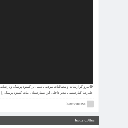
🔵پیرو گزارشات و مطالبات مردمی مبنی بر کمبود پزشک ونارضایت
علیرضا کیارستمی مدیر داخلی این بیمارستان علت کمبود پزشک را 
kazeroonnews
مطالب مرتبط