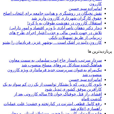
کازرون
امامزاده سید حسین
نقش نخبگان در روشنگری و هدایت‌ جامعه برای انتخاب اصلح
حقوق کارگران شهرداری کازرون واریز شد
استقلال کازرون در دهدشت طوفان به پا کرد!
دیدار دکتر دهقان ناصرآبادی با وزیر اقتصاد و امور دارایی/
تلاش در جهت تامین مالی و جذب اعتبار اجرای طرح های
زیربنایی از طریق تسهیلات بانکی
کازرونِ دلبند در اشک است… بوشهرِ عزیز، فریادمان را بشنو
پربازدیدترین ها
سردار سرتیپ پاسدار حاج ایوب سلیمانی به سمت معاون
هماهنگ‌کننده ستادکل نیروهای مسلح منصوب شد
نیک‌مرام به‌عنوان سرپرست جدید فرمانداری ویژه کازرون
منصوب شد
امامزاده سید حسین
بانوی کازرونی که با پشتکار توانست از یک زن کم سواد به یک
کارآفرین موفق کشوری تبدیل شود
افشای راز قتل خوفناک جوان ۲۵ ساله کازرونی بعد از
گذشت ۵ماه
رفع کامل قطعی اینترنت در کنارتخته و خشت؛ علت عملیات
راهسازی اعلام شد
خانه سالمندان کازرون با حضور مسئولان استانی و محلی