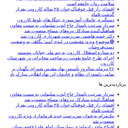
سلامت روان جامعه است
افشای راز قتل خوفناک جوان ۲۵ ساله کازرونی بعد از
گذشت ۵ماه
دستگیری عاملان آتش‌سوزی جنگل‌های بلوط کازرون
سردار سرتیپ پاسدار حاج ایوب سلیمانی به سمت معاون
هماهنگ‌کننده ستادکل نیروهای مسلح منصوب شد
دکتر حمید هاشمی سرپرست شهرداری کازرون شد
🔴موضوع ویژه: معیشت در لبه‌ی امید؛ نگاهی به وضعیت
دست‌فروشان
دو ستاره استقلال کازرون به تیم ملی جوانان پیوستند
اجرای طرح جامع تقویت زیرساخت مخابراتی در شهرستان
کازرون
۲۶ تیرماه، سالروز تأسیس نهاد مقدس شورای نگهبان بر
تمامی دلسوزان نظام و خادمان این نهاد انقلابی مبارک باد
پربازدیدترین ها
سردار سرتیپ پاسدار حاج ایوب سلیمانی به سمت معاون
هماهنگ‌کننده ستادکل نیروهای مسلح منصوب شد
افشای راز قتل خوفناک جوان ۲۵ ساله کازرونی بعد از
گذشت ۵ماه
نیک‌مرام به‌عنوان سرپرست جدید فرمانداری ویژه کازرون
منصوب شد
افتتاح واحد رادیولوژی بیمارستان امام علی(ع)شهرستان