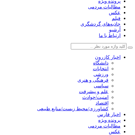
پرونده ویژه
مطالبات مردمی
عکس
فیلم
جاذبه‌های گردشگری
آرشیو
ارتباط با ما
اخبار کازرون
دانشگاه
انتخابات
ورزشی
فرهنگی و هنری
سیاسی
علم و پیشرفت
امنیت/حوادث
اقتصاد
کشاورزی/محیط زیست/منابع طبیعی
اخبار فارس
پرونده ویژه
مطالبات مردمی
عکس