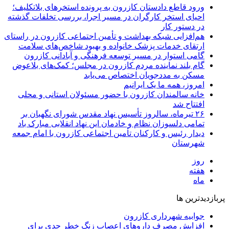
ورود قاطع دادستان کازرون به پرونده استخرهای بلاتکلیف؛
احیای استخر کارگران در مسیر اجرا، بررسی تخلفات گذشته
در دستور کار
هم‌افزایی شبکه بهداشت و تأمین اجتماعی کازرون در راستای
ارتقای خدمات پزشک خانواده و بهبود شاخص‌های سلامت
گامی استوار در مسیر توسعه فرهنگی و آبادانی کازرون
گام بلند نماینده مردم کازرون در مجلس؛ کمک‌های بلاعوض
مسکن به مددجویان اختصاص می‌یابد
امروز، همه ما یک ایرانیم
خانه سالمندان کازرون با حضور مسئولان استانی و محلی
افتتاح شد
۲۶ تیرماه، سالروز تأسیس نهاد مقدس شورای نگهبان بر
تمامی دلسوزان نظام و خادمان این نهاد انقلابی مبارک باد
دیدار رئیس و کارکنان تأمین اجتماعی کازرون با امام جمعه
شهرستان
روز
هفته
ماه
پربازدیدترین ها
جوابیه شهرداری کازرون
افزایش مصرف داروهای اعصاب زنگ خطر جدی برای