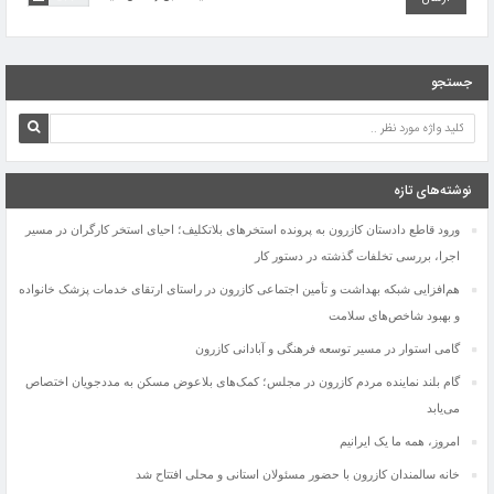
جستجو
نوشته‌های تازه
ورود قاطع دادستان کازرون به پرونده استخرهای بلاتکلیف؛ احیای استخر کارگران در مسیر
اجرا، بررسی تخلفات گذشته در دستور کار
هم‌افزایی شبکه بهداشت و تأمین اجتماعی کازرون در راستای ارتقای خدمات پزشک خانواده
و بهبود شاخص‌های سلامت
گامی استوار در مسیر توسعه فرهنگی و آبادانی کازرون
گام بلند نماینده مردم کازرون در مجلس؛ کمک‌های بلاعوض مسکن به مددجویان اختصاص
دستگیری عاملان آتش‌سوزی جنگل‌های بلوط کازرون
می‌یابد
نیک‌مرام به‌عنوان سرپرست جدید فرمانداری ویژه کازرون منصوب شد
امروز، همه ما یک ایرانیم
سردار سرتیپ پاسدار حاج ایوب سلیمانی به سمت معاون هماهنگ‌کننده ستادکل نیروهای
مسلح منصوب شد
خانه سالمندان کازرون با حضور مسئولان استانی و محلی افتتاح شد