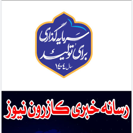
جوابیه شهرداری کازرون
افزایش مصرف داروهای اعصاب زنگ خطر جدی برای سلامت روان جامعه است
دستگیری عاملان آتش‌سوزی جنگل‌های بلوط کازرون
نیک‌مرام به‌عنوان سرپرست جدید فرمانداری ویژه کازرون منصوب شد
سردار سرتیپ پاسدار حاج ایوب سلیمانی به سمت معاون هماهنگ‌کننده ستادکل نیروهای
مسلح منصوب شد
افتتاح واحد رادیولوژی بیمارستان امام علی(ع)شهرستان کازرون
اجرای طرح جامع تقویت زیرساخت مخابراتی در شهرستان کازرون
۲۶ تیرماه، سالروز تأسیس نهاد مقدس شورای نگهبان بر تمامی دلسوزان نظام و خادمان این
نهاد انقلابی مبارک باد