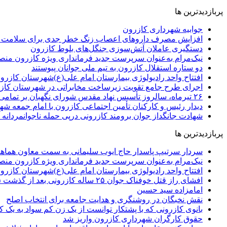
پربازدیدترین ها
جوابیه شهرداری کازرون
افزایش مصرف داروهای اعصاب زنگ خطر جدی برای سلامت 
دستگیری عاملان آتش‌سوزی جنگل‌های بلوط کازرون
نیک‌مرام به‌عنوان سرپرست جدید فرمانداری ویژه کازرون من
دو ستاره استقلال کازرون به تیم ملی جوانان پیوستند
افتتاح واحد رادیولوژی بیمارستان امام علی(ع)شهرستان کازرو
اجرای طرح جامع تقویت زیرساخت مخابراتی در شهرستان کاز
۲۶ تیرماه، سالروز تأسیس نهاد مقدس شورای نگهبان بر تمامی دلسوزان نظام و خادمان این نهاد انقلابی مبارک باد
دیدار رئیس و کارکنان تأمین اجتماعی کازرون با امام جمعه ش
شهادت جانگداز جوان برومند کازرونی درپی حمله ناجوانمردانه
پربازدیدترین ها
سردار سرتیپ پاسدار حاج ایوب سلیمانی به سمت معاون هماه
نیک‌مرام به‌عنوان سرپرست جدید فرمانداری ویژه کازرون من
افتتاح واحد رادیولوژی بیمارستان امام علی(ع)شهرستان کازرو
افشای راز قتل خوفناک جوان ۲۵ ساله کازرونی بعد از گذشت ۵ماه
امامزاده سید حسین
نقش نخبگان در روشنگری و هدایت‌ جامعه برای انتخاب اصلح
بانوی کازرونی که با پشتکار توانست از یک زن کم سواد به یک
حقوق کارگران شهرداری کازرون واریز شد