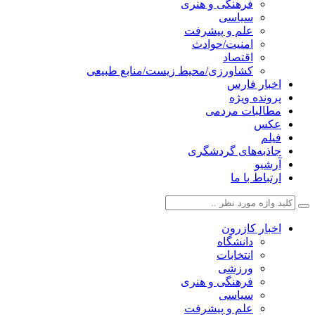
فرهنگی و هنری
سیاسی
علم و پیشرفت
امنیت/حوادث
اقتصاد
کشاورزی/محیط زیست/منابع طبیعی
اخبار فارس
پرونده ویژه
مطالبات مردمی
عکس
فیلم
جاذبه‌های گردشگری
آرشیو
ارتباط با ما
اخبار کازرون
دانشگاه
انتخابات
ورزشی
فرهنگی و هنری
سیاسی
علم و پیشرفت