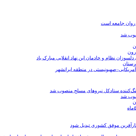
روان جامعه است
صوب شد
ن
رون
هرستان
 آمریکایی–صهیونیستی در منطقه ایرانشهر
نگ‌کننده ستادکل نیروهای مسلح منصوب شد
صوب شد
ن
 کارآفرین موفق کشوری تبدیل شود