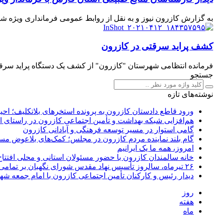
به گزارش کازرون نیوز و به نقل از روابط عمومی فرمانداری ویژه ش
کشف پراید سرقتی در کازرون
فرمانده انتظامی شهرستان "کازرون" از کشف یک دستگاه پراید سرقتی 
جستجو
نوشته‌های تازه
ورود قاطع دادستان کازرون به پرونده استخرهای بلاتکلیف؛ اح
هم‌افزایی شبکه بهداشت و تأمین اجتماعی کازرون در راستای 
گامی استوار در مسیر توسعه فرهنگی و آبادانی کازرون
گام بلند نماینده مردم کازرون در مجلس؛ کمک‌های بلاعوض مس
امروز، همه ما یک ایرانیم
خانه سالمندان کازرون با حضور مسئولان استانی و محلی افتتا
۲۶ تیرماه، سالروز تأسیس نهاد مقدس شورای نگهبان بر تمامی دلسوزان نظام و خادمان این نهاد انقلابی مبارک باد
دیدار رئیس و کارکنان تأمین اجتماعی کازرون با امام جمعه ش
روز
هفته
ماه