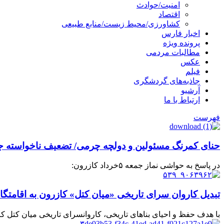
امنیت/حوادث
اقتصاد
کشاورزی/محیط زیست/منابع طبیعی
اخبار فارس
پرونده ویژه
مطالبات مردمی
عکس
فیلم
جاذبه‌های گردشگری
آرشیو
ارتباط با ما
فهرست
حنای کمرنگ مسئولین و دولچه چرمی/ تضعیف ناخواسته جا
در پاسخ به حواشی نماز جمعه ۵خرداد کازرون:
تبدیل کاروان سرای تاریخی «میان کتل» کازرون به اقامتگا
با هدف حفظ و احیای بنا‌های تاریخی، کاروانسرای تاریخی میان کتل کاز