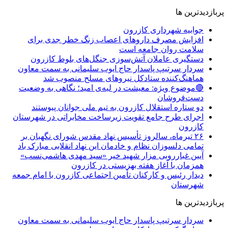
پربازدیدترین ها
جوابیه شهرداری کازرون
افزایش مصرف داروهای اعصاب زنگ خطر جدی برای
سلامت روان جامعه است
دستگیری عاملان آتش‌سوزی جنگل‌های بلوط کازرون
سردار سرتیپ پاسدار حاج ایوب سلیمانی به سمت معاون
هماهنگ‌کننده ستادکل نیروهای مسلح منصوب شد
🔴موضوع ویژه: معیشت در لبه‌ی امید؛ نگاهی به وضعیت
دست‌فروشان
دو ستاره استقلال کازرون به تیم ملی جوانان پیوستند
اجرای طرح جامع تقویت زیرساخت مخابراتی در شهرستان
کازرون
۲۶ تیرماه، سالروز تأسیس نهاد مقدس شورای نگهبان بر
تمامی دلسوزان نظام و خادمان این نهاد انقلابی مبارک باد
آیین غبارروبی مزار شهید خیر «سید مهدی هاشمی‌نسب»
همزمان با آغاز هفته بهزیستی در کازرون
دیدار رئیس و کارکنان تأمین اجتماعی کازرون با امام جمعه
شهرستان
پربازدیدترین ها
سردار سرتیپ پاسدار حاج ایوب سلیمانی به سمت معاون