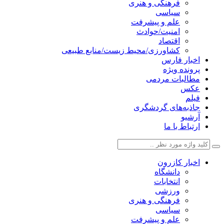
فرهنگی و هنری
سیاسی
علم و پیشرفت
امنیت/حوادث
اقتصاد
کشاورزی/محیط زیست/منابع طبیعی
اخبار فارس
پرونده ویژه
مطالبات مردمی
عکس
فیلم
جاذبه‌های گردشگری
آرشیو
ارتباط با ما
اخبار کازرون
دانشگاه
انتخابات
ورزشی
فرهنگی و هنری
سیاسی
علم و پیشرفت