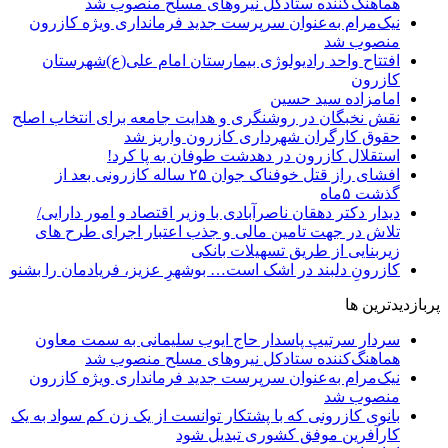
هماهنگ‌کننده ستادکل نیروهای مسلح منصوب شد
نیک‌مرام به‌عنوان سرپرست جدید فرمانداری ویژه کازرون
منصوب شد
افتتاح واحد رادیولوژی بیمارستان امام علی(ع)شهرستان
کازرون
امامزاده سید حسین
نقش نخبگان در روشنگری و هدایت‌ جامعه برای انتخاب اصلح
حقوق کارگران شهرداری کازرون واریز شد
استقلال کازرون در دهدشت طوفان به پا کرد!
افشای راز قتل خوفناک جوان ۲۵ ساله کازرونی بعد از
گذشت ۵ماه
دیدار دکتر دهقان ناصرآبادی با وزیر اقتصاد و امور دارایی/
تلاش در جهت تامین مالی و جذب اعتبار اجرای طرح های
زیربنایی از طریق تسهیلات بانکی
کازرونِ دلبند در اشک است… بوشهرِ عزیز، فریادمان را بشنو
پربازدیدترین ها
سردار سرتیپ پاسدار حاج ایوب سلیمانی به سمت معاون
هماهنگ‌کننده ستادکل نیروهای مسلح منصوب شد
نیک‌مرام به‌عنوان سرپرست جدید فرمانداری ویژه کازرون
منصوب شد
بانوی کازرونی که با پشتکار توانست از یک زن کم سواد به یک
کارآفرین موفق کشوری تبدیل شود