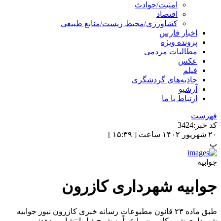
امنیت/حوادث
اقتصاد
کشاورزی/محیط زیست/منابع طبیعی
اخبار فارس
پرونده ویژه
مطالبات مردمی
عکس
فیلم
جاذبه‌های گردشگری
آرشیو
ارتباط با ما
فهرست
کد خبر:
3424
۲۰ شهریور ۱۴۰۲ ساعت [ ۱۵:۳۹ ]
پ
جوابیه
جوابیه شهرداری کازرون
طبق ماده ۲۳ قانون مطبوعات رسانه خبری کازرون نیوز جوابیه
شهرداری شهر کازرون را عیناً به شرح ذیل انتشار میدهد: