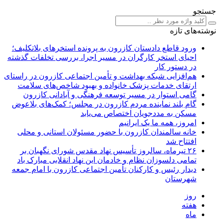
جستجو
نوشته‌های تازه
ورود قاطع دادستان کازرون به پرونده استخرهای بلاتکلیف؛
احیای استخر کارگران در مسیر اجرا، بررسی تخلفات گذشته
در دستور کار
هم‌افزایی شبکه بهداشت و تأمین اجتماعی کازرون در راستای
ارتقای خدمات پزشک خانواده و بهبود شاخص‌های سلامت
گامی استوار در مسیر توسعه فرهنگی و آبادانی کازرون
گام بلند نماینده مردم کازرون در مجلس؛ کمک‌های بلاعوض
مسکن به مددجویان اختصاص می‌یابد
امروز، همه ما یک ایرانیم
خانه سالمندان کازرون با حضور مسئولان استانی و محلی
افتتاح شد
۲۶ تیرماه، سالروز تأسیس نهاد مقدس شورای نگهبان بر
تمامی دلسوزان نظام و خادمان این نهاد انقلابی مبارک باد
دیدار رئیس و کارکنان تأمین اجتماعی کازرون با امام جمعه
شهرستان
روز
هفته
ماه