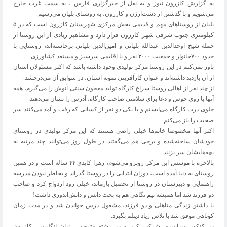
به گزارش کازرون نیوز و به نقل از خبرگزاری فارس ، به سمت غرب خارج
می‌شویم و با گذشتن از دشت‌ارژن و کازرون، به روستای بلیان می‌رسیم.
بلیان از روستاهای مهم و قدیمی بخش مرکزی شهرستان کازرون است که در ۵
کیلومتری جنوب شرقی شهر کازرون قرار دارد و مشاهیر زیادی از این روستا از
جمله شیخ اوحدالدین عبدالله بلیانی و امین‌الدین بلیانی برخاسته‌اند، روستایی با
حدود ۷۰۰خانوار و جمعیت ۳۰۰۰ نفر و با اقلیمی سرسبز و مستعد کشاورزی.
باور نمی‌کنم در این روستا مرکز تولیدی وجود داشته باشد که اکثر مسئولان استان
از آن بازدید داشته‌اند و عنوان کارآفرینی نمونه استان، در سوابق آن می‌درخشد.
از چند نفر از اهالی روستا سراغ کارگاه تولید معجون سنتی آنوش را می‌گیرم، همه
آنها با روی خوش و دعا برای سلامتی صاحب کارگاه، آدرس را نشان می‌دهند.
جلوی درب کارگاه می‌ایستم و با یکی دو نفر از کسانی که رفت و آمد می‌کنند سر
صحبت را باز می‌کنم.
اکثر آنها مخصوصا خانم‌ها خیلی راضی هستند که این مرکز تولیدی در روستای
خودشان ساخته‌شده و برخی هم می‌گفتند در طول روز می‌توانند چند مرتبه به
بچه‌هایشان سر بزنند.
بالاخره با موسس این مرکز روبرو می‌شوم، زهرا کایدی ۴۴ ساله است و در همین
روستای به دنیا آمده است، دوران ابتدایی را در روستا گذراند و بخاطر نبودن مدرسه
راهنمایی و دبیرستان در روستا از تحصیل بازماند، خیلی زود ازدواج کرد و صاحب
دو فرزند شد اما همیشه نیم نگاهی هم به بحث دانش و دانش‌اندوزی داشت!
با داشتن زندگی متاهلی و دو فرزند، مشغول درس خواندن شد و در مدت زمان
کوتاهی موفق شد با تلاش زیاد دیپلم بگیرد.
در کنکور سراسری شرکت کرد و در رشته مترجمی زبان انگلیسی کازرون