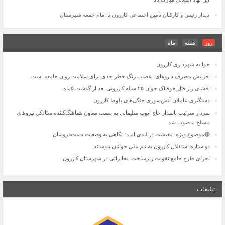
اجرای طرح جامع تقویت زیرساخت مخابراتی در شهرستان کازرون
دیدار رئیس و کارکنان تأمین اجتماعی کازرون با امام جمعه شهرستان
۲۶ تیرماه، سالروز تأسیس نهاد مقدس شورای نگهبان بر تمامی دلسوزان نظام و خادمان
این نهاد انقلابی مبارک باد
روز
هفته
ماه
آیین غبارروبی مزار شهید خیر «سید مهدی هاشمی‌نسب» همزمان با آغاز هفته بهزیستی در
کازرون
جوابیه شهرداری کازرون
افزایش مصرف داروهای اعصاب زنگ خطر جدی برای سلامت روان جامعه است
افشای راز قتل خوفناک جوان ۲۵ ساله کازرونی بعد از گذشت ۵ماه
دستگیری عاملان آتش‌سوزی جنگل‌های بلوط کازرون
سردار سرتیپ پاسدار حاج ایوب سلیمانی به سمت معاون هماهنگ‌کننده ستادکل نیروهای
مسلح منصوب شد
🔴موضوع ویژه: معیشت در لبه‌ی امید؛ نگاهی به وضعیت دست‌فروشان
دو ستاره استقلال کازرون به تیم ملی جوانان پیوستند
اجرای طرح جامع تقویت زیرساخت مخابراتی در شهرستان کازرون
۲۶ تیرماه، سالروز تأسیس نهاد مقدس شورای نگهبان بر تمامی دلسوزان نظام و خادمان
این نهاد انقلابی مبارک باد
تبلیغات
آیین غبارروبی مزار شهید خیر «سید مهدی هاشمی‌نسب» همزمان با آغاز هفته بهزیستی در
کازرون
جوابیه شهرداری کازرون