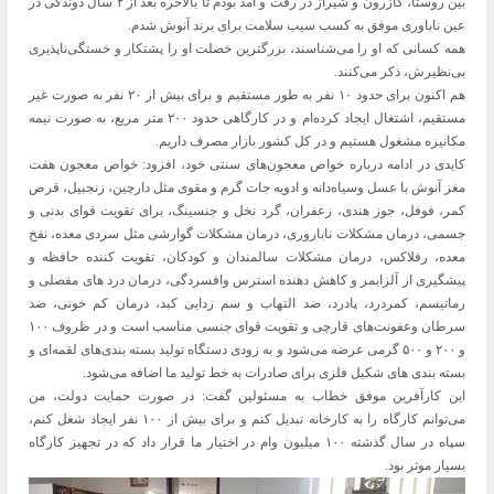
بین روستا، کازرون و شیراز در رفت و آمد بودم تا بالاخره بعد از ۲ سال دوندگی در
عین ناباوری موفق به کسب سیب سلامت برای برند آنوش شدم.
همه کسانی که او را می‌شناسند، بزرگترین خصلت او را پشتکار و خستگی‌ناپذیری
بی‌نظیرش، ذکر می‌کنند.
هم اکنون برای حدود ۱۰ نفر به طور مستقیم و برای بیش از ۲۰ نفر به صورت غیر
مستقیم، اشتغال ایجاد کرده‌ام و در کارگاهی حدود ۲۰۰ متر مربع، به صورت نیمه
مکانیزه مشغول هستیم و در کل کشور بازار مصرف داریم.
کایدی در ادامه درباره خواص معجون‌های سنتی خود، افزود: خواص معجون هفت
مغز آنوش با عسل وسیاه‌دانه و ادویه جات گرم و مقوی مثل دارچین، زنجبیل، قرص
کمر، فوفل، جوز هندی، زعفران، گرد نخل و جنسینگ، برای تقویت قوای بدنی و
جسمی، درمان مشکلات ناباروری، درمان مشکلات گوارشی مثل سردی معده، نفخ
معده، رفلاکس، درمان مشکلات سالمندان و کودکان، تقویت کننده حافظه و
پیشگیری از آلزایمر و کاهش دهنده استرس وافسردگی، درمان درد های مفصلی و
رماتیسم، کمردرد، پادرد، ضد التهاب و سم زدایی کبد، درمان کم خونی، ضد
سرطان وعفونت‌های قارچی و تقویت قوای جنسی مناسب است و در ظروف ۱۰۰
و ۲۰۰ و ۵۰۰ گرمی عرضه می‌شود و به زودی دستگاه تولید بسته بندی‌های لقمه‌ای و
بسته بندی های شکیل فلزی برای صادرات به خط تولید ما اضافه می‌شود‌.
این کارآفرین موفق خطاب به مسئولین گفت: در صورت حمایت دولت، من
می‌توانم کارگاه را به کارخانه تبدیل کنم و برای بیش از ۱۰۰ نفر ایجاد شغل کنم،
سپاه در سال گذشته ۱۰۰ میلیون وام در اختیار ما قرار داد که در تجهیز کارگاه
بسیار موثر بود.