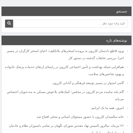
جستجو
نوشته‌های تازه
ورود قاطع دادستان کازرون به پرونده استخرهای بلاتکلیف؛ احیای استخر کارگران در مسیر
اجرا، بررسی تخلفات گذشته در دستور کار
هم‌افزایی شبکه بهداشت و تأمین اجتماعی کازرون در راستای ارتقای خدمات پزشک خانواده
و بهبود شاخص‌های سلامت
گامی استوار در مسیر توسعه فرهنگی و آبادانی کازرون
گام بلند نماینده مردم کازرون در مجلس؛ کمک‌های بلاعوض مسکن به مددجویان اختصاص
افشای راز قتل خوفناک جوان ۲۵ ساله کازرونی بعد از گذشت ۵ماه
می‌یابد
دستگیری عاملان آتش‌سوزی جنگل‌های بلوط کازرون
امروز، همه ما یک ایرانیم
سردار سرتیپ پاسدار حاج ایوب سلیمانی به سمت معاون هماهنگ‌کننده ستادکل نیروهای
خانه سالمندان کازرون با حضور مسئولان استانی و محلی افتتاح شد
مسلح منصوب شد
🔴موضوع ویژه: معیشت در لبه‌ی امید؛ نگاهی به وضعیت دست‌فروشان
۲۶ تیرماه، سالروز تأسیس نهاد مقدس شورای نگهبان بر تمامی دلسوزان نظام و خادمان
دو ستاره استقلال کازرون به تیم ملی جوانان پیوستند
این نهاد انقلابی مبارک باد