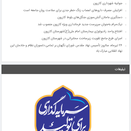
جوابیه شهرداری کازرون
افزایش مصرف داروهای اعصاب زنگ خطر جدی برای سلامت روان جامعه است
دستگیری عاملان آتش‌سوزی جنگل‌های بلوط کازرون
نیک‌مرام به‌عنوان سرپرست جدید فرمانداری ویژه کازرون منصوب شد
افتتاح واحد رادیولوژی بیمارستان امام علی(ع)شهرستان کازرون
اجرای طرح جامع تقویت زیرساخت مخابراتی در شهرستان کازرون
۲۶ تیرماه، سالروز تأسیس نهاد مقدس شورای نگهبان بر تمامی دلسوزان نظام و خادمان این
نهاد انقلابی مبارک باد
دیدار رئیس و کارکنان تأمین اجتماعی کازرون با امام جمعه شهرستان
شهادت جانگداز جوان برومند کازرونی درپی حمله ناجوانمردانه آمریکایی–صهیونیستی در منطقه
تبلیغات
ایرانشهر
سردار سرتیپ پاسدار حاج ایوب سلیمانی به سمت معاون هماهنگ‌کننده ستادکل نیروهای
مسلح منصوب شد
جوابیه شهرداری کازرون
افزایش مصرف داروهای اعصاب زنگ خطر جدی برای سلامت روان جامعه است
دستگیری عاملان آتش‌سوزی جنگل‌های بلوط کازرون
نیک‌مرام به‌عنوان سرپرست جدید فرمانداری ویژه کازرون منصوب شد
افتتاح واحد رادیولوژی بیمارستان امام علی(ع)شهرستان کازرون
اجرای طرح جامع تقویت زیرساخت مخابراتی در شهرستان کازرون