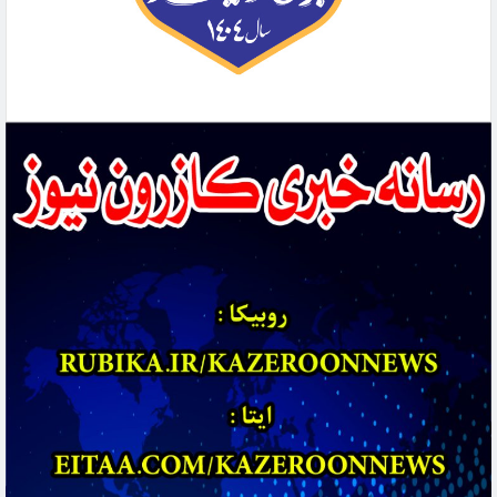
۲۶ تیرماه، سالروز تأسیس نهاد مقدس شورای نگهبان بر تمامی دلسوزان نظام و خادمان این
نهاد انقلابی مبارک باد