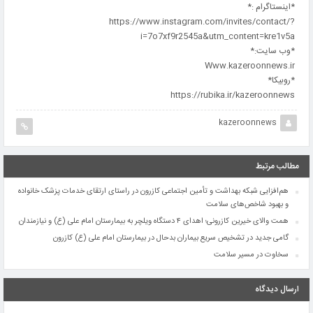
*اینستاگرام :*
https://www.instagram.com/invites/contact/?
i=7o7xf9r2545a&utm_content=kre1v5a
*وب سایت:*
Www.kazeroonnews.ir
*روبیکا*
https://rubika.ir/kazeroonnews
kazeroonnews
مطالب مرتبط
هم‌افزایی شبکه بهداشت و تأمین اجتماعی کازرون در راستای ارتقای خدمات پزشک خانواده
و بهبود شاخص‌های سلامت
همت والای خیرین کازرونی؛ اهدای ۴ دستگاه ویلچر به بیمارستان امام علی (ع) و نیازمندان
گامی جدید در تشخیص سریع بیماران بدحال در بیمارستان امام علی (ع) کازرون
سخاوت در مسیر سلامت
ارسال دیدگاه