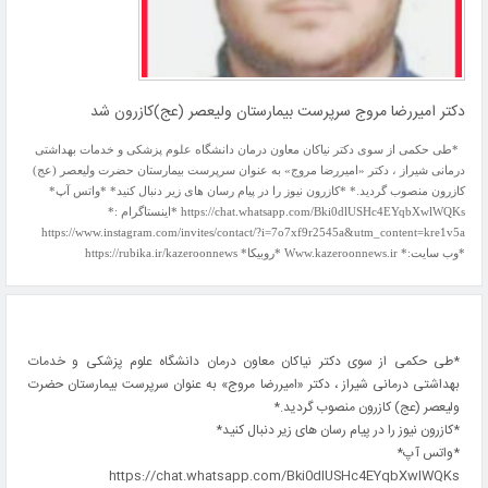
دکتر امیررضا مروج سرپرست بیمارستان ولیعصر (عج)کازرون شد
*طی حکمی از سوی دکتر نیاکان معاون درمان دانشگاه علوم پزشکی و خدمات بهداشتی
درمانی شیراز ، دکتر «امیررضا مروج» به عنوان سرپرست بیمارستان حضرت ولیعصر (عج)
کازرون منصوب گردید.* *کازرون نیوز را در پیام رسان های زیر دنبال کنید* *واتس آپ*
https://chat.whatsapp.com/Bki0dlUSHc4EYqbXwlWQKs *اینستاگرام :*
https://www.instagram.com/invites/contact/?i=7o7xf9r2545a&utm_content=kre1v5a
*وب سایت:* Www.kazeroonnews.ir *روبیکا* https://rubika.ir/kazeroonnews
*طی حکمی از سوی دکتر نیاکان معاون درمان دانشگاه علوم پزشکی و خدمات
بهداشتی درمانی شیراز ، دکتر «امیررضا مروج» به عنوان سرپرست بیمارستان حضرت
ولیعصر (عج) کازرون منصوب گردید.*
*کازرون نیوز را در پیام رسان های زیر دنبال کنید*
*واتس آپ*
https://chat.whatsapp.com/Bki0dlUSHc4EYqbXwlWQKs