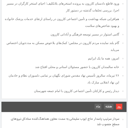
ورود قاطع دادستان کازرون به پرونده استخرهای بلاتکلیف؛ احیای استخر کارگران در مسیر
اجرا، بررسی تخلفات گذشته در دستور کار
هم‌افزایی شبکه بهداشت و تأمین اجتماعی کازرون در راستای ارتقای خدمات پزشک خانواده
و بهبود شاخص‌های سلامت
گامی استوار در مسیر توسعه فرهنگی و آبادانی کازرون
گام بلند نماینده مردم کازرون در مجلس؛ کمک‌های بلاعوض مسکن به مددجویان اختصاص
می‌یابد
افزایش مصرف داروهای اعصاب زنگ خطر جدی برای سلامت روان جامعه است
امروز، همه ما یک ایرانیم
دستگیری عاملان آتش‌سوزی جنگل‌های بلوط کازرون
نیک‌مرام به‌عنوان سرپرست جدید فرمانداری ویژه کازرون منصوب شد
خانه سالمندان کازرون با حضور مسئولان استانی و محلی افتتاح شد
افتتاح واحد رادیولوژی بیمارستان امام علی(ع)شهرستان کازرون
۲۶ تیرماه، سالروز تأسیس نهاد مقدس شورای نگهبان بر تمامی دلسوزان نظام و خادمان
اجرای طرح جامع تقویت زیرساخت مخابراتی در شهرستان کازرون
این نهاد انقلابی مبارک باد
۲۶ تیرماه، سالروز تأسیس نهاد مقدس شورای نگهبان بر تمامی دلسوزان نظام و خادمان این
دیدار رئیس و کارکنان تأمین اجتماعی کازرون با امام جمعه شهرستان
نهاد انقلابی مبارک باد
دیدار رئیس و کارکنان تأمین اجتماعی کازرون با امام جمعه شهرستان
روز
هفته
ماه
شهادت جانگداز جوان برومند کازرونی درپی حمله ناجوانمردانه آمریکایی–صهیونیستی در منطقه
ایرانشهر
سردار سرتیپ پاسدار حاج ایوب سلیمانی به سمت معاون هماهنگ‌کننده ستادکل نیروهای
مسلح منصوب شد