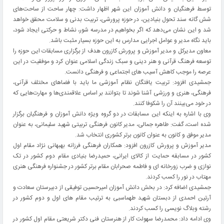
توسط فرهنگیان و دانش آموزان این شهر اظهار داشت: چهار ساحت از ساحت‌های
شش گانه سند تحول بنیادین، در حوزه پرورشی، تربیت بدنی و سلامت محقق خواهد
شد و این نشان می‌دهد که اگر بخواهیم در مدرسه شور، نشاط و حرکتی ایجاد شود،
باید نگاه مدیر و عوامل اجرایی مدارس به این حوزه بسیار مثبت باشد.
معاون مدیرکل و مدیر آموزش و پرورش کازرون هدف از برگزاری مسابقات این حوزه را
توسعه فرهنگ قرآنی و هنر دینی و سبک زندگی اسلامی عنوان کرد و موفقیت در این
عرصه را موجب کاهش آسیب های اجتماعی و فرهنگی دانست.
جمشیدی افزود: تربیت یافتگان نظام آموزشی ما باید با فضاهای مختلف قرآنی،
فرهنگی، هنری و ورزشی آشنا شوند تا بتوانند بر اساس علاقمندی‌ها و مهارت‌هایی که
در خود می‌بینند آن را شکوفا کنند.
وی با اشاره به اینکه این مسابقات در دو گروه ویژه دانش آموزان و فرهنگیان برگزار
شده است، گفت: طاهره جمالی، مدیر کانون فرهنگی تربیتی شهید سلیمانی، به عنوان
مدیر موفق و کانون به عنوان کانون برتر کشوری انتخاب شد.
مدیر آموزش و پرورش کازرون افزود: همکاران فرهنگی فرزانه بهبهانی نژاد مقام اول
کشور در مسابقه حمایت از کالای ایرانی، حمیدرضا بنیادی مقام دوم کشور در تک
نوازی و ضرب زورخانه ای و فاطمه صحرابان مقام برتر کشور در جشنواره فرهنگی هنری
مهتاب در نور را کسب کردند.
جمشیدی اضافه کرد: در بخش دانش آموزان امیرحسین توفیقی از دبیرستان سعادت و
آرتین احمدی از دبستان شهید طهماسبی به ترتیب مقام های اول و دوم کشور در
رشته وبلاگ نویسی را کسب کردند.
وی ادامه داد: محمدرضا سهولت کار از هنرستان فنی دکتر شریعتی مقام اول کشور در