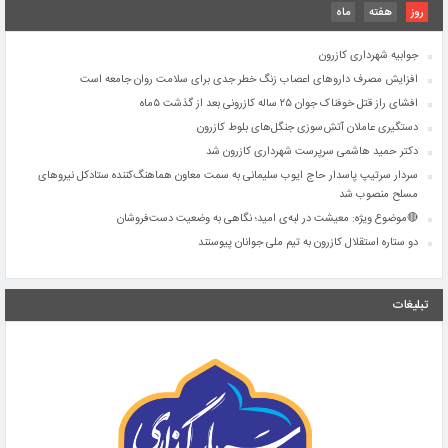
روز
هفته
ماه
۲۶ تیرماه، سالروز تأسیس نهاد مقدس شورای نگهبان بر تمامی دلسوزان نظام و خادمان این
نهاد انقلابی مبارک باد
جوابیه شهرداری کازرون
افزایش مصرف داروهای اعصاب زنگ خطر جدی برای سلامت روان جامعه است
افشای راز قتل خوفناک جوان ۲۵ ساله کازرونی بعد از گذشت ۵ماه
دستگیری عاملان آتش‌سوزی جنگل‌های بلوط کازرون
دکتر حمید هاشمی سرپرست شهرداری کازرون شد
سردار سرتیپ پاسدار حاج ایوب سلیمانی به سمت معاون هماهنگ‌کننده ستادکل نیروهای
مسلح منصوب شد
🔴موضوع ویژه: معیشت در لبه‌ی امید؛ نگاهی به وضعیت دست‌فروشان
دو ستاره استقلال کازرون به تیم ملی جوانان پیوستند
اجرای طرح جامع تقویت زیرساخت مخابراتی در شهرستان کازرون
۲۶ تیرماه، سالروز تأسیس نهاد مقدس شورای نگهبان بر تمامی دلسوزان نظام و خادمان این
تبلیغات
نهاد انقلابی مبارک باد
جوابیه شهرداری کازرون
افزایش مصرف داروهای اعصاب زنگ خطر جدی برای سلامت روان جامعه است
افشای راز قتل خوفناک جوان ۲۵ ساله کازرونی بعد از گذشت ۵ماه
دستگیری عاملان آتش‌سوزی جنگل‌های بلوط کازرون
دکتر حمید هاشمی سرپرست شهرداری کازرون شد