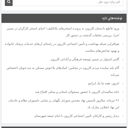
نوشته‌های تازه
ورود قاطع دادستان کازرون به پرونده استخرهای بلاتکلیف؛ احیای استخر کارگران در مسیر
اجرا، بررسی تخلفات گذشته در دستور کار
هم‌افزایی شبکه بهداشت و تأمین اجتماعی کازرون در راستای ارتقای خدمات پزشک خانواده
و بهبود شاخص‌های سلامت
گامی استوار در مسیر توسعه فرهنگی و آبادانی کازرون
گام بلند نماینده مردم کازرون در مجلس؛ کمک‌های بلاعوض مسکن به مددجویان اختصاص
می‌یابد
افشای راز قتل خوفناک جوان ۲۵ ساله کازرونی بعد از گذشت ۵ماه
امروز، همه ما یک ایرانیم
دستگیری عاملان آتش‌سوزی جنگل‌های بلوط کازرون
دکتر حمید هاشمی سرپرست شهرداری کازرون شد
خانه سالمندان کازرون با حضور مسئولان استانی و محلی افتتاح شد
سردار سرتیپ پاسدار حاج ایوب سلیمانی به سمت معاون هماهنگ‌کننده ستادکل نیروهای
۲۶ تیرماه، سالروز تأسیس نهاد مقدس شورای نگهبان بر تمامی دلسوزان نظام و خادمان
مسلح منصوب شد
این نهاد انقلابی مبارک باد
🔴موضوع ویژه: معیشت در لبه‌ی امید؛ نگاهی به وضعیت دست‌فروشان
دیدار رئیس و کارکنان تأمین اجتماعی کازرون با امام جمعه شهرستان
دو ستاره استقلال کازرون به تیم ملی جوانان پیوستند
اجرای طرح جامع تقویت زیرساخت مخابراتی در شهرستان کازرون