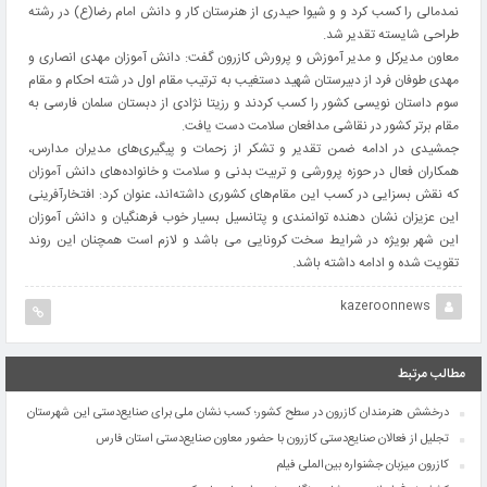
نمدمالی را کسب کرد و و شیوا حیدری از هنرستان کار و دانش امام رضا(ع) در رشته
طراحی شایسته تقدیر شد.
معاون مدیرکل و مدیر آموزش و پرورش کازرون گفت: دانش آموزان مهدی انصاری و
مهدی طوفان فرد از دبیرستان شهید دستغیب به ترتیب مقام اول در شته احکام و مقام
سوم داستان نویسی کشور را کسب کردند و رزیتا نژادی از دبستان سلمان فارسی به
مقام برتر کشور در نقاشی مدافعان سلامت دست یافت.
جمشیدی در ادامه ضمن تقدیر و تشکر از زحمات و پیگیری‌های مدیران مدارس،
همکاران فعال در حوزه پرورشی و تربیت بدنی و سلامت و خانواده‌های دانش آموزان
که نقش بسزایی در کسب این مقام‌های کشوری داشته‌اند، عنوان کرد: افتخارآفرینی
این عزیزان نشان دهنده توانمندی و پتانسیل بسیار خوب فرهنگیان و دانش آموزان
این شهر بویژه در شرایط سخت کرونایی می باشد و لازم است همچنان این روند
تقویت شده و ادامه داشته باشد.
kazeroonnews
مطالب مرتبط
درخشش هنرمندان کازرون در سطح کشور؛ کسب نشان ملی برای صنایع‌دستی این شهرستان
تجلیل از فعالان صنایع‌دستی کازرون با حضور معاون صنایع‌دستی استان فارس
کازرون میزبان جشنواره بین‌الملی فیلم