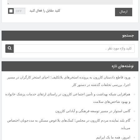
کلید مقابل را فعال کنید
جستجو
نوشته‌های تازه
ورود قاطع دادستان کازرون به پرونده استخرهای بلاتکلیف؛ احیای استخر کارگران در مسیر
اجرا، بررسی تخلفات گذشته در دستور کار
هم‌افزایی شبکه بهداشت و تأمین اجتماعی کازرون در راستای ارتقای خدمات پزشک خانواده
و بهبود شاخص‌های سلامت
گامی استوار در مسیر توسعه فرهنگی و آبادانی کازرون
گام بلند نماینده مردم کازرون در مجلس؛ کمک‌های بلاعوض مسکن به مددجویان اختصاص
می‌یابد
امروز، همه ما یک ایرانیم