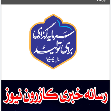
تبلیغات
افزایش مصرف داروهای اعصاب زنگ خطر جدی برای سلامت روان جامعه است
افشای راز قتل خوفناک جوان ۲۵ ساله کازرونی بعد از گذشت ۵ماه
دستگیری عاملان آتش‌سوزی جنگل‌های بلوط کازرون
نیک‌مرام به‌عنوان سرپرست جدید فرمانداری ویژه کازرون منصوب شد
امامزاده سید حسین (ع) + فیلم
دکتر حمید هاشمی سرپرست شهرداری کازرون شد
خانه سالمندان کازرون با حضور مسئولان استانی و محلی افتتاح شد