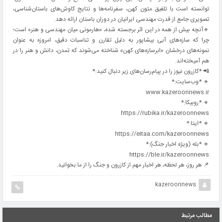
توانسته است با تلفیق متون کهن، سفرنامه‌ها و نتایج کاوش‌های باستان‌شناسی،
تصویری جامع از قدرت مهندسی ایرانیان در دوران باستان ارائه دهد.
🔹آنچه بیش از همه در این اثر برجسته شده، «هارمونی میان مهندسی و هنر» است؛
چرا که سازه‌های آبی بیشاپور به دلیل تقارن و تناسبات دقیق، امروزه به عنوان
نمونه‌های درخشان «ابرسازه‌های کهن» شناخته می‌شوند که تمدن، دانش و هنر را در
هم آمیخته‌اند.
📲 *کازرون نیوز را در پیام‌رسان‌های زیر دنبال کنید:*
🔹 *وب‌سایت:*
www.kazeroonnews.ir
🔹 *روبیکا:*
https://rubika.ir/kazeroonnews
🔹 *ایتا:*
https://eitaa.com/kazeroonnews
🔹 *بله (ویژه اخبار جنگ):*
https://ble.ir/kazeroonnews
📌 هر روز، هر لحظه، هر اخبار مهم از کازرون و جنگ را از ما بخوانید.
kazeroonnews
مطالب مرتبط