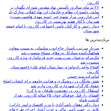
کازرون
۲۶ تیرماه، سالروز تأسیس نهاد مقدس شورای نگهبان بر
تمامی دلسوزان نظام و خادمان این نهاد انقلابی مبارک باد
آیین غبارروبی مزار شهید خیر «سید مهدی هاشمی‌نسب»
همزمان با آغاز هفته بهزیستی در کازرون
دیدار رئیس و کارکنان تأمین اجتماعی کازرون با امام جمعه
شهرستان
پربازدیدترین ها
سردار سرتیپ پاسدار حاج ایوب سلیمانی به سمت معاون
هماهنگ‌کننده ستادکل نیروهای مسلح منصوب شد
نیک‌مرام به‌عنوان سرپرست جدید فرمانداری ویژه کازرون
منصوب شد
افتتاح واحد رادیولوژی بیمارستان امام علی(ع)شهرستان
کازرون
امامزاده سید حسین
نقش نخبگان در روشنگری و هدایت‌ جامعه برای انتخاب اصلح
حقوق کارگران شهرداری کازرون واریز شد
استقلال کازرون در دهدشت طوفان به پا کرد!
افشای راز قتل خوفناک جوان ۲۵ ساله کازرونی بعد از
گذشت ۵ماه
دیدار دکتر دهقان ناصرآبادی با وزیر اقتصاد و امور دارایی/
تلاش در جهت تامین مالی و جذب اعتبار اجرای طرح های