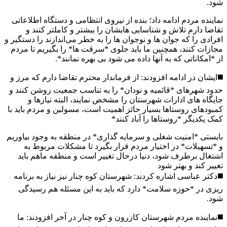
شود.
نماینده مردم ادامه داد؛ بنده از نیروی انتظامی و دستگاه اطلاعاتی
تقاضا دارم تلاش و شناسایی هایشان را بیشتر و کاملتر کنند و
افرادی را که جوان ها و نوجوان ها را به خطر می‌اندازند را دستگیر و
مجازات کنند، همچنین ما باید جلوی *سرقت ها* را بگیریم تا مردم
از *امکاناتی که به آنها داده می شود بی بهره نمانند*.
◼️ایشان در ادامه افزودند: از فرماندار محترم تقاضا دارم که مرز و
حدود شهرهای *قائمیه و نودان* را به تناسب جمعیت روشن کنند و
جایگاه های ادارات شهرستان را مشخص نمایند، البته نیازها‌ و
کمبودهای روستاها بسیار حائز اهمیت است، مسولین و مردم باید با
کمک یکدیگر *روستاها را آباد کنند*
بایستی *امنیت شغلی و سرمایه گذاری* در منطقه به وجود بیاوریم
و *تسهیلات* در اختیار مردم قرار بگیرد تا مشکلات مربوط به
اشتغال برطرف شود، دنیا درحال تغییر است و منطقه ماهم باید
تغییر کند و بهتر شود
◼️دکتر عباسی اشاره کردند: شهرستان کوه چنار نیز نیاز به برنامه
ریزی در *حوزه سلامت* دارد که باید به این مسئله هم رسیدگی
شود.
◼️نماینده مردم شهرستان کازرون و کوه چنار در آخر افزودند: ما