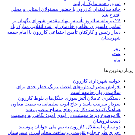
امروز، همه ما یک ایرانیم
خانه سالمندان کازرون با حضور مسئولان استانی و محلی
افتتاح شد
۲۶ تیرماه، سالروز تأسیس نهاد مقدس شورای نگهبان بر
تمامی دلسوزان نظام و خادمان این نهاد انقلابی مبارک باد
دیدار رئیس و کارکنان تأمین اجتماعی کازرون با امام جمعه
شهرستان
روز
هفته
ماه
پربازدیدترین ها
جوابیه شهرداری کازرون
افزایش مصرف داروهای اعصاب زنگ خطر جدی برای
سلامت روان جامعه است
دستگیری عاملان آتش‌سوزی جنگل‌های بلوط کازرون
سردار سرتیپ پاسدار حاج ایوب سلیمانی به سمت معاون
هماهنگ‌کننده ستادکل نیروهای مسلح منصوب شد
🔴موضوع ویژه: معیشت در لبه‌ی امید؛ نگاهی به وضعیت
دست‌فروشان
دو ستاره استقلال کازرون به تیم ملی جوانان پیوستند
اجرای طرح جامع تقویت زیرساخت مخابراتی در شهرستان