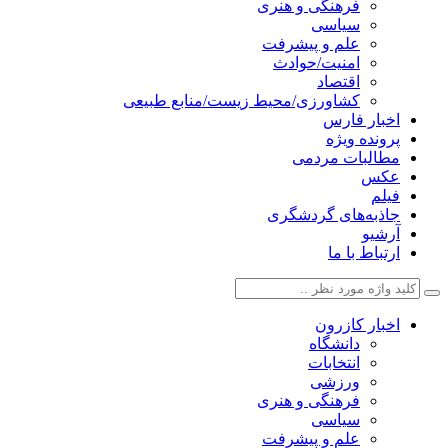
فرهنگی و هنری
سیاسی
علم و پیشرفت
امنیت/حوادث
اقتصاد
کشاورزی/محیط زیست/منابع طبیعی
اخبار فارس
پرونده ویژه
مطالبات مردمی
عکس
فیلم
جاذبه‌های گردشگری
آرشیو
ارتباط با ما
اخبار کازرون
دانشگاه
انتخابات
ورزشی
فرهنگی و هنری
سیاسی
علم و پیشرفت