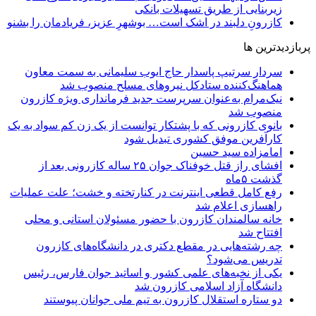
زیربنایی از طریق تسهیلات بانکی
کازرونِ دلبند در اشک است… بوشهرِ عزیز، فریادمان را بشنو
پربازدیدترین ها
سردار سرتیپ پاسدار حاج ایوب سلیمانی به سمت معاون
هماهنگ‌کننده ستادکل نیروهای مسلح منصوب شد
نیک‌مرام به‌عنوان سرپرست جدید فرمانداری ویژه کازرون
منصوب شد
بانوی کازرونی که با پشتکار توانست از یک زن کم سواد به یک
کارآفرین موفق کشوری تبدیل شود
امامزاده سید حسین
افشای راز قتل خوفناک جوان ۲۵ ساله کازرونی بعد از
گذشت ۵ماه
رفع کامل قطعی اینترنت در کنارتخته و خشت؛ علت عملیات
راهسازی اعلام شد
خانه سالمندان کازرون با حضور مسئولان استانی و محلی
افتتاح شد
چه رشته‌هایی در مقطع دکتری در دانشگاه‌های کازرون
تدریس می‌شود؟
یکی از نخبه‌های علمی کشور و اساتید جوان فارس، رئیس
دانشگاه آزاد اسلامی کازرون شد
دو ستاره استقلال کازرون به تیم ملی جوانان پیوستند