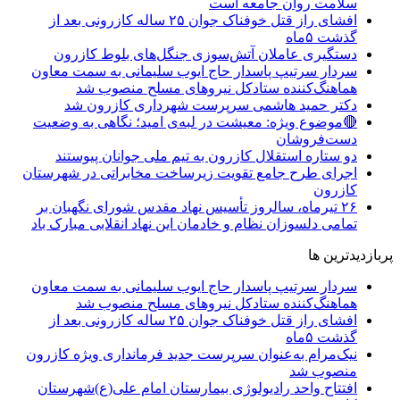
سلامت روان جامعه است
افشای راز قتل خوفناک جوان ۲۵ ساله کازرونی بعد از
گذشت ۵ماه
دستگیری عاملان آتش‌سوزی جنگل‌های بلوط کازرون
سردار سرتیپ پاسدار حاج ایوب سلیمانی به سمت معاون
هماهنگ‌کننده ستادکل نیروهای مسلح منصوب شد
دکتر حمید هاشمی سرپرست شهرداری کازرون شد
🔴موضوع ویژه: معیشت در لبه‌ی امید؛ نگاهی به وضعیت
دست‌فروشان
دو ستاره استقلال کازرون به تیم ملی جوانان پیوستند
اجرای طرح جامع تقویت زیرساخت مخابراتی در شهرستان
کازرون
۲۶ تیرماه، سالروز تأسیس نهاد مقدس شورای نگهبان بر
تمامی دلسوزان نظام و خادمان این نهاد انقلابی مبارک باد
پربازدیدترین ها
سردار سرتیپ پاسدار حاج ایوب سلیمانی به سمت معاون
هماهنگ‌کننده ستادکل نیروهای مسلح منصوب شد
افشای راز قتل خوفناک جوان ۲۵ ساله کازرونی بعد از
گذشت ۵ماه
نیک‌مرام به‌عنوان سرپرست جدید فرمانداری ویژه کازرون
منصوب شد
افتتاح واحد رادیولوژی بیمارستان امام علی(ع)شهرستان