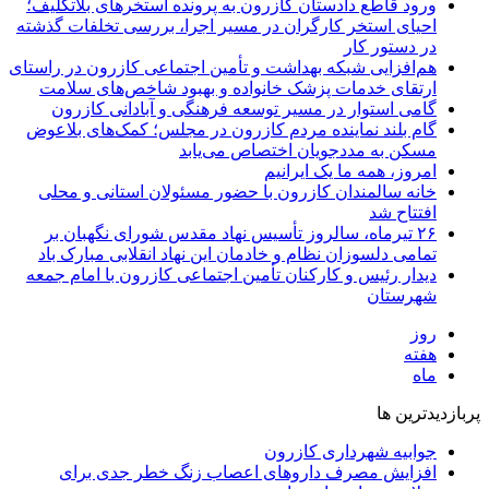
ورود قاطع دادستان کازرون به پرونده استخرهای بلاتکلیف؛
احیای استخر کارگران در مسیر اجرا، بررسی تخلفات گذشته
در دستور کار
هم‌افزایی شبکه بهداشت و تأمین اجتماعی کازرون در راستای
ارتقای خدمات پزشک خانواده و بهبود شاخص‌های سلامت
گامی استوار در مسیر توسعه فرهنگی و آبادانی کازرون
گام بلند نماینده مردم کازرون در مجلس؛ کمک‌های بلاعوض
مسکن به مددجویان اختصاص می‌یابد
امروز، همه ما یک ایرانیم
خانه سالمندان کازرون با حضور مسئولان استانی و محلی
افتتاح شد
۲۶ تیرماه، سالروز تأسیس نهاد مقدس شورای نگهبان بر
تمامی دلسوزان نظام و خادمان این نهاد انقلابی مبارک باد
دیدار رئیس و کارکنان تأمین اجتماعی کازرون با امام جمعه
شهرستان
روز
هفته
ماه
پربازدیدترین ها
جوابیه شهرداری کازرون
افزایش مصرف داروهای اعصاب زنگ خطر جدی برای