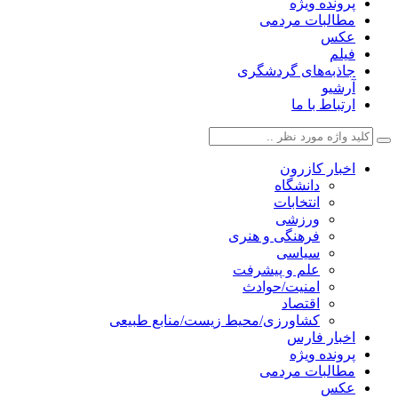
پرونده ویژه
مطالبات مردمی
عکس
فیلم
جاذبه‌های گردشگری
آرشیو
ارتباط با ما
اخبار کازرون
دانشگاه
انتخابات
ورزشی
فرهنگی و هنری
سیاسی
علم و پیشرفت
امنیت/حوادث
اقتصاد
کشاورزی/محیط زیست/منابع طبیعی
اخبار فارس
پرونده ویژه
مطالبات مردمی
عکس