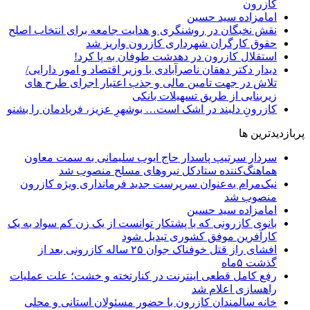
کازرون
امامزاده سید حسین
نقش نخبگان در روشنگری و هدایت‌ جامعه برای انتخاب اصلح
حقوق کارگران شهرداری کازرون واریز شد
استقلال کازرون در دهدشت طوفان به پا کرد!
دیدار دکتر دهقان ناصرآبادی با وزیر اقتصاد و امور دارایی/
تلاش در جهت تامین مالی و جذب اعتبار اجرای طرح های
زیربنایی از طریق تسهیلات بانکی
کازرونِ دلبند در اشک است… بوشهرِ عزیز، فریادمان را بشنو
پربازدیدترین ها
سردار سرتیپ پاسدار حاج ایوب سلیمانی به سمت معاون
هماهنگ‌کننده ستادکل نیروهای مسلح منصوب شد
نیک‌مرام به‌عنوان سرپرست جدید فرمانداری ویژه کازرون
منصوب شد
امامزاده سید حسین
بانوی کازرونی که با پشتکار توانست از یک زن کم سواد به یک
کارآفرین موفق کشوری تبدیل شود
افشای راز قتل خوفناک جوان ۲۵ ساله کازرونی بعد از
گذشت ۵ماه
رفع کامل قطعی اینترنت در کنارتخته و خشت؛ علت عملیات
راهسازی اعلام شد
خانه سالمندان کازرون با حضور مسئولان استانی و محلی