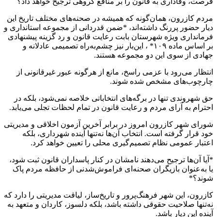
فرصت، وفاداری به قانون را بر منافع گروهی ترجیح خواهد داد؟
مردم کازرون، همان‌گونه که همیشه در صحنه‌های مختلف تاریخ این
دیار حضور پررنگ داشته‌اند، *ضمن قدردانی از مجموعه استانداری و
فرمانداری ویژه شهرستان بابت رعایت قانون و رد گزینه پیشنهادی
بر اساس ماده ۱۰۹* ، این‌بار نیز چشم‌به‌راه تصمیمی عادلانه و
جهادی از سوی این دو مجموعه هستند.
انتظار می‌رود با عزمی راسخ، مانع از هرگونه عبور غیرقانونی از
چارچوب‌های مشخص شده شوند.
حق شهروندی تنها در برگه‌های انتخاباتی خلاصه نمی‌شود، بلکه در
احترام به آرای مردم و رعایت قانون در تمام لحظات تجلی می‌یابد.
شورای شهر کازرون امروز در برابر آخرین آزمون اخلاقی و مدیریتی
خود قرار گرفته است. انتخاب آن‌ها نه‌تنها آینده شهرداری، بلکه
اعتبار عمومی نظام تصمیم‌گیری محلی را تعیین خواهد کرد.
*آیا آن‌ها ترجیح می‌دهند نامشان در کنار پاسداران قانون ثبت شود،
یا به‌عنوان بازیگران صحنه‌ای فراموش‌شدنی از حافظه مردم پاک
شوند؟*
کازرون، این شهر فرهنگ‌پرور و تاریخ‌ساز، لیاقت مدیریتی را دارد که
نه‌تنها صلاحیت حقوقی داشته باشد، بلکه دلسوز، کاردان و متعهد به
آینده این دیار باشد.