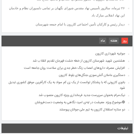
بانوی کازرونی که با پشتکار توانست از یک زن کم سواد به یک کارآفرین موفق کشوری تبدیل
۲۶ تیرماه، سالروز تأسیس نهاد مقدس شورای نگهبان بر تمامی دلسوزان نظام و خادمان
شود
این نهاد انقلابی مبارک باد
نیک‌مرام به‌عنوان سرپرست جدید فرمانداری ویژه کازرون منصوب شد
دیدار رئیس و کارکنان تأمین اجتماعی کازرون با امام جمعه شهرستان
🔴موضوع ویژه: معیشت در لبه‌ی امید؛ نگاهی به وضعیت دست‌فروشان
دو ستاره استقلال کازرون به تیم ملی جوانان پیوستند
افتتاح واحد رادیولوژی بیمارستان امام علی(ع)شهرستان کازرون
روز
هفته
ماه
اجرای طرح جامع تقویت زیرساخت مخابراتی در شهرستان کازرون
جوابیه شهرداری کازرون
هشتمین شهید شهرستان کازرون از خطه خشت قهرمان تقدیم انقلاب شد
افزایش مصرف داروهای اعصاب زنگ خطر جدی برای سلامت روان جامعه است
دستگیری عاملان آتش‌سوزی جنگل‌های بلوط کازرون
بانوی کازرونی که با پشتکار توانست از یک زن کم سواد به یک کارآفرین موفق کشوری تبدیل
شود
نیک‌مرام به‌عنوان سرپرست جدید فرمانداری ویژه کازرون منصوب شد
🔴موضوع ویژه: معیشت در لبه‌ی امید؛ نگاهی به وضعیت دست‌فروشان
دو ستاره استقلال کازرون به تیم ملی جوانان پیوستند
افتتاح واحد رادیولوژی بیمارستان امام علی(ع)شهرستان کازرون
اجرای طرح جامع تقویت زیرساخت مخابراتی در شهرستان کازرون
تبلیغات
جوابیه شهرداری کازرون