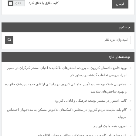
کلید مقابل را فعال کنید
جستجو
نوشته‌های تازه
ورود قاطع دادستان کازرون به پرونده استخرهای بلاتکلیف؛ احیای استخر کارگران در مسیر
اجرا، بررسی تخلفات گذشته در دستور کار
هم‌افزایی شبکه بهداشت و تأمین اجتماعی کازرون در راستای ارتقای خدمات پزشک خانواده
و بهبود شاخص‌های سلامت
گامی استوار در مسیر توسعه فرهنگی و آبادانی کازرون
گام بلند نماینده مردم کازرون در مجلس؛ کمک‌های بلاعوض مسکن به مددجویان اختصاص
می‌یابد
افزایش مصرف داروهای اعصاب زنگ خطر جدی برای سلامت روان جامعه است
امروز، همه ما یک ایرانیم
دستگیری عاملان آتش‌سوزی جنگل‌های بلوط کازرون
خانه سالمندان کازرون با حضور مسئولان استانی و محلی افتتاح شد