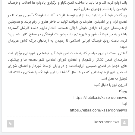
بلند آوازه کرده اند و ما باید با ساخت المان،تابلو و برگزاری یادواره ها اصالت و فرهنگ
خودمان را به تمام جهانیان معرفی کنیم.
وی گفت: فرهنگسرا نباید بعد از این توسط افراد نا آشنا به فرهنگ آسیبی ببیند تا در
فضای آرام و پر اطمینان، هنرمندان بتوانند تولیدات فاخر هنری را رقم بزنند و همچنین
از هنرمندان عزیز که افرادی خوش ذوقی هستند انتظار داریم دامنه کارشان گسترده
باشدو به جز فرهنگ شهر و شهروندی به موضوعات فرهنگی در سطح کلان هم ورود
کرده، باعث رونق فرهنگ ایرانی اسلامی تا رسیدن به آرمانهای بزرگ کشور عریزمان
شوند.
گفتنی است در این مراسم که به همت امور فرهنگی اجتماعی شهرداری برگزار شد،
هنرمندان ضمن تشکر از شهردار و اعضای شورای اسلامی شهر دغدغه ها و پیشنهاد
های خودرا در فضای صمیمی ابرازداشتند و در پایان توسط شهردار و اعضای شورای
اسلامی شهر از هنرمندانی که در ۱۸ سال گذشته با این فرهنگسرا همکاری داشته اند
تجلیل به عمل آمد.
کازرون نیوز را دنبال کنید :
روبیکا
https://rubika.ir/kazeroonnews
ایتا
https://eitaa.com/kazeroonnews
kazeroonnews