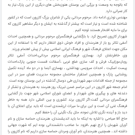
که باتوجه به وسعت و بزرگی این بوستان هنوزبخش های دیگری از این پارک نیاز به
کار عمرانی دارد.
مهندس نوذری ادامه داد: مرحوم مردانی یکی از شاعران بزرگ کازرون است که در کشور
شناخته شده است و نیاز است که بیشتر از گذشته به ایشان و دیگر مشاهیر کازرون که
برای ما مایه افتخار هستند توجه کنیم .
شهردار کازرون تصریح کرد: با بازگشایی فرهنگسرای مرحوم مردانی و همچنین احداث
آمفی تئاتر رو باز از هنرمندان و افراد خوش ذوق انتظار داریم که با استفاده از این
مکان جهت اعتلای فرهنگ شهر و فرهنگ ایرانی اسلامی بیش از پیش اهتمام ورزند.
وی خاطرنشان کرد: بهسازی فرهنگسرای مرحوم مردانی،احداث آمفی تئاتر
روباز،موزاییک فرش و کف سازی ضلع غربی ،آسفالت قسمت جنوبی پارک،احداث
پیست اسکیت ، احداث سرویس بهداشتی ، بهسازی آبنما و در دو ماه آینده تکمیل
روشنایی پارک و همچنین استقرار ساختمان مجموعه مدیریت فضای سبز در این
مجموعه از جمله اقدامات مهم شهرداری طی دوسال گذشته در این بوستان بوده است.
امام جمعه شهر کازرون در این مراسم ضمن تبریک روز هنرمند به هنرمندان و تشکر از
دغدغه های و پیگیری های شهردار و اعضای شورای اسلامی شهر جهت باز گشایی
فرهنگسرای مردانی گفت:اگر کازرون برند کشوری و بین المللی دارد همه به خاطر
فرهنگ غنی آن است و این برای ما میراث ارزشمندی است که باید برای اعتلای آن با
دید باز و آینده نگری تلاش نموده، مثل یک نگینی آن را حفظ کنیم.
حاج آقا صباحی با اشاره به اینکه ما باید اندیشمندان، هنرمندان، حماسه سازان و نام
آوران شهرمان را ارج نهیم ،افزود: ما صاحب دانشمندانی بوده ایم که شهرت جهانی
داشته اند ، همچنین هنرمندان، نام آوران ومردان حماسه سازی داریم که نام کازرون را