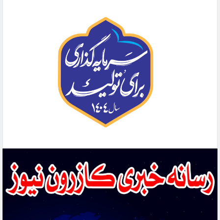
هشتمین شهید شهرستان کازرون از خطه خشت قهرمان تقدیم انقلاب شد
افزایش مصرف داروهای اعصاب زنگ خطر جدی برای سلامت روان جامعه است
دستگیری عاملان آتش‌سوزی جنگل‌های بلوط کازرون
بانوی کازرونی که با پشتکار توانست از یک زن کم سواد به یک کارآفرین موفق کشوری تبدیل
شود
نیک‌مرام به‌عنوان سرپرست جدید فرمانداری ویژه کازرون منصوب شد
🔴موضوع ویژه: معیشت در لبه‌ی امید؛ نگاهی به وضعیت دست‌فروشان
دو ستاره استقلال کازرون به تیم ملی جوانان پیوستند