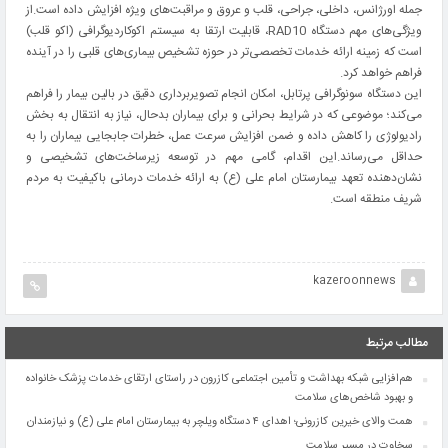
جمله اورژانس، داخلی، جراحی، قلب و عروق و مراقبت‌های ویژه افزایش داده است.از
ویژگی‌های مهم دستگاه RAD10، قابلیت ارتقا به سیستم اکوکاردیوگرافی (اکو قلب)
است که زمینه ارائه خدمات تخصصی‌تر در حوزه تشخیص بیماری‌های قلبی را در آینده
فراهم خواهد کرد.
این دستگاه سونوگرافی پرتابل، امکان انجام تصویربرداری دقیق در بالین بیمار را فراهم
می‌کند؛ موضوعی که در شرایط بحرانی و برای بیماران بدحال، نیاز به انتقال به بخش
رادیولوژی را کاهش داده و ضمن افزایش سرعت عمل، خطرات جابجایی بیماران را به
حداقل می‌رساند.این اقدام، گامی مهم در توسعه زیرساخت‌های تشخیصی و
نشان‌دهنده تعهد بیمارستان امام علی (ع) به ارائه خدمات درمانی باکیفیت به مردم
شریف منطقه است.
kazeroonnews
مطالب مرتبط
هم‌افزایی شبکه بهداشت و تأمین اجتماعی کازرون در راستای ارتقای خدمات پزشک خانواده
و بهبود شاخص‌های سلامت
همت والای خیرین کازرونی؛ اهدای ۴ دستگاه ویلچر به بیمارستان امام علی (ع) و نیازمندان
سخاوت در مسیر سلامت