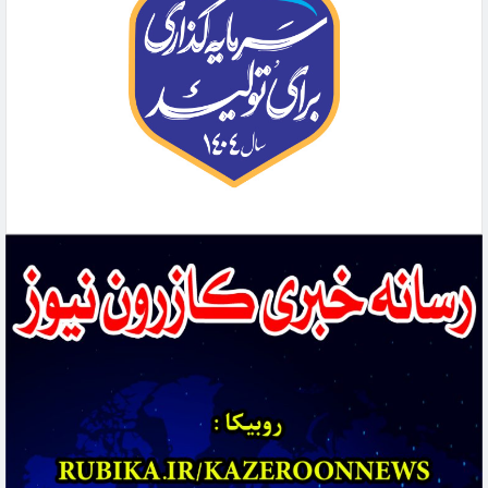
بانوی کازرونی که با پشتکار توانست از یک زن کم سواد به یک کارآفرین موفق کشوری تبدیل
شود
نیک‌مرام به‌عنوان سرپرست جدید فرمانداری ویژه کازرون منصوب شد
دو ستاره استقلال کازرون به تیم ملی جوانان پیوستند
افتتاح واحد رادیولوژی بیمارستان امام علی(ع)شهرستان کازرون