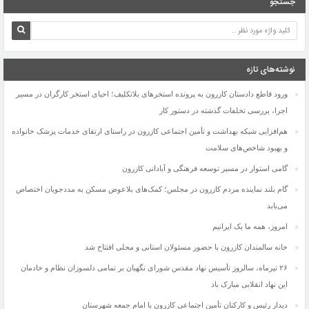
جستجو
نوشته‌های تازه
ورود قاطع دادستان کازرون به پرونده استخرهای بلاتکلیف؛ احیای استخر کارگران در مسیر
اجرا، بررسی تخلفات گذشته در دستور کار
هم‌افزایی شبکه بهداشت و تأمین اجتماعی کازرون در راستای ارتقای خدمات پزشک خانواده
و بهبود شاخص‌های سلامت
گامی استوار در مسیر توسعه فرهنگی و آبادانی کازرون
گام بلند نماینده مردم کازرون در مجلس؛ کمک‌های بلاعوض مسکن به مددجویان اختصاص
می‌یابد
افزایش مصرف داروهای اعصاب زنگ خطر جدی برای سلامت روان جامعه است
امروز، همه ما یک ایرانیم
دستگیری عاملان آتش‌سوزی جنگل‌های بلوط کازرون
بانوی کازرونی که با پشتکار توانست از یک زن کم سواد به یک کارآفرین موفق کشوری تبدیل
خانه سالمندان کازرون با حضور مسئولان استانی و محلی افتتاح شد
شود
۲۶ تیرماه، سالروز تأسیس نهاد مقدس شورای نگهبان بر تمامی دلسوزان نظام و خادمان
نیک‌مرام به‌عنوان سرپرست جدید فرمانداری ویژه کازرون منصوب شد
این نهاد انقلابی مبارک باد
دو ستاره استقلال کازرون به تیم ملی جوانان پیوستند
دیدار رئیس و کارکنان تأمین اجتماعی کازرون با امام جمعه شهرستان