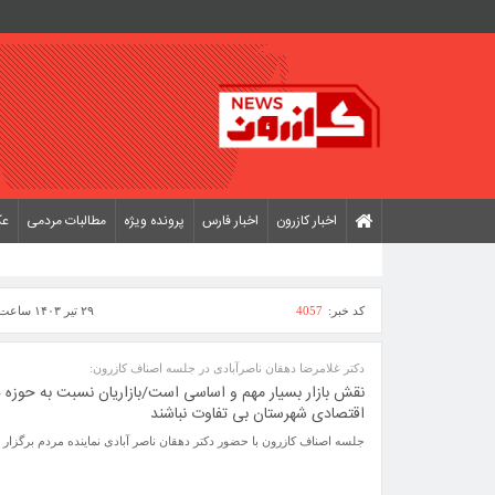
اخبار کازرون
اخبار فارس
پرونده ویژه
مطالبات مردمی
ع
کد خبر:
4057
۲۹ تیر ۱۴۰۳ ساعت [ ۱۲:۱۷ ]
دکتر غلامرضا دهقان ناصرآبادی در جلسه اصناف کازرون:
نقش بازار بسیار مهم و اساسی است/بازاریان نسبت به حوزه ه
اقتصادی شهرستان بی تفاوت نباشند
جلسه اصناف کازرون با حضور دکتر دهقان ناصر آبادی نماینده مردم برگزار 