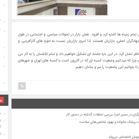
ه
پ
گ
گ
ر تمام زمینه ها اشاره کرد و افزود: نقش بازار در تحولات سیاسی و اجتماعی در طول
م
گران اصلی، بازاریان هستند لذا امروز بازاریان نسبت به حوزه های کارآفرینی و
اف
ا
طر نشان کرد: در این باره جلسه ای تشکیل خواهیم داد و تمام تلاشمان را به کار می
د
خ
یم چرا که میدانیم وضعیت کسبه ای که در کازرون است با کسبه های تهران و شهرهای
ن
تا بتوانیم این وضعیت را سر و سامان دهیم.
ا
ن
د
د
خ
رو
ا
ج
گران در مسیر اجرا، بررسی تخلفات گذشته در دستور کار
ا
ات پزشک خانواده و بهبود شاخص‌های سلامت
ا
اف
جویان اختصاص می‌یابد