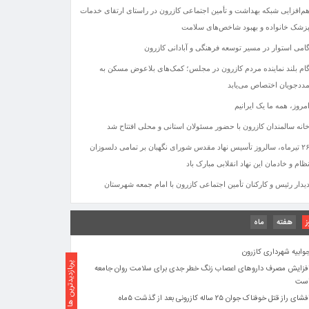
م‌افزایی شبکه بهداشت و تأمین اجتماعی کازرون در راستای ارتقای خدمات
زشک خانواده و بهبود شاخص‌های سلامت
امی استوار در مسیر توسعه فرهنگی و آبادانی کازرون
ام بلند نماینده مردم کازرون در مجلس؛ کمک‌های بلاعوض مسکن به
ددجویان اختصاص می‌یابد
شای راز قتل خوفناک جوان ۲۵ ساله کازرونی بعد از گذشت ۵ماه
مروز، همه ما یک ایرانیم
ستگیری عاملان آتش‌سوزی جنگل‌های بلوط کازرون
انه سالمندان کازرون با حضور مسئولان استانی و محلی افتتاح شد
یک‌مرام به‌عنوان سرپرست جدید فرمانداری ویژه کازرون منصوب شد
۲۶ تیرماه، سالروز تأسیس نهاد مقدس شورای نگهبان بر تمامی دلسوزان
مامزاده سید حسین (ع) + فیلم
ظام و خادمان این نهاد انقلابی مبارک باد
کتر حمید هاشمی سرپرست شهرداری کازرون شد
یدار رئیس و کارکنان تأمین اجتماعی کازرون با امام جمعه شهرستان
انه سالمندان کازرون با حضور مسئولان استانی و محلی افتتاح شد
گزارش میدانی کازرون نیوز از محرومیت ها و کمبود های روستایی در
دهستان کمارج
ز
هفته
ماه
مامزاده سید حسین
وابیه شهرداری کازرون
پربازدیدترین ها
فزایش مصرف داروهای اعصاب زنگ خطر جدی برای سلامت روان جامعه
ست
شای راز قتل خوفناک جوان ۲۵ ساله کازرونی بعد از گذشت ۵ماه