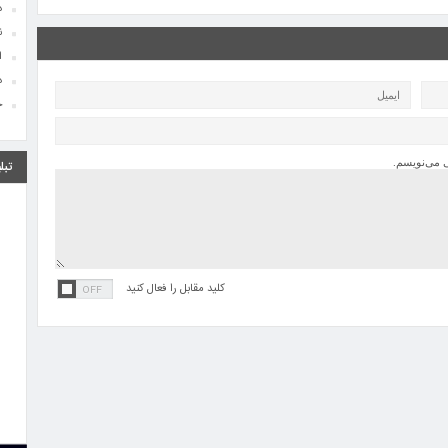
د
ن
ا
د
خ
ی می‌نویسم.
تبل
ا
ج
ا
ا
اف
د
کلید مقابل را فعال کنید
ن
ا
د
خ