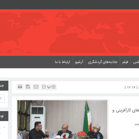
کس
فیلم
جاذبه‌های گردشگری
آرشیو
ارتباط با ما
جس
پ
ای کارآفرینی و
نوش
شد.
و
ک