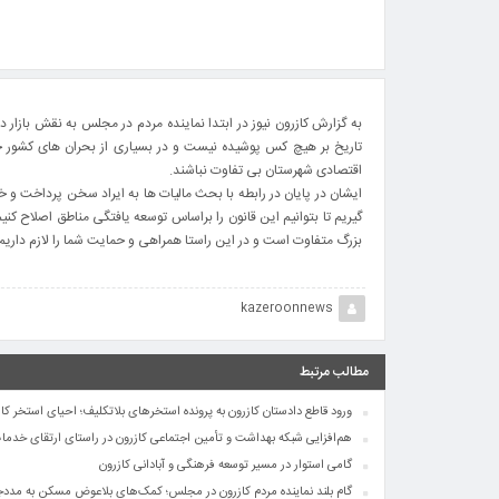
به گزارش کازرون نیوز در ابتدا نماینده مردم در مجلس به نقش بازار د
تاریخ بر هیچ کس پوشیده نیست و در بسیاری از بحران های کشور جهاد
اقتصادی شهرستان بی تفاوت نباشند.
ایشان در پایان در رابطه با بحث مالیات ها به ایراد سخن پرداخت و خا
گیریم تا بتوانیم این قانون را براساس توسعه یافتگی مناطق اصلاح کن
بزرگ متفاوت است و در این راستا همراهی و حمایت شما را لازم داریم 
kazeroonnews
مطالب مرتبط
ورود قاطع دادستان کازرون به پرونده استخرهای بلاتکلیف؛ احیای استخر کار
هم‌افزایی شبکه بهداشت و تأمین اجتماعی کازرون در راستای ارتقای خدم
گامی استوار در مسیر توسعه فرهنگی و آبادانی کازرون
گام بلند نماینده مردم کازرون در مجلس؛ کمک‌های بلاعوض مسکن به مدد