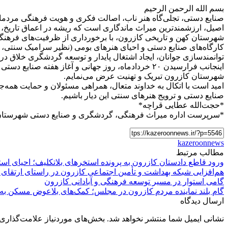
بسم الله الرحمن الرحیم
​صنایع دستی، تجلی‌گاه هنر ناب، اصالت فکری و هویت فرهنگی مردمان 
اصیل، ارزشمندترین میراث ماندگاری است که ریشه در اعماق تاریخ، باو
​شهرستان کهن و تاریخی کازرون، با برخورداری از ظرفیت‌های فرهنگی،
کارگاه‌های صنایع دستی و احیای هنرهای بومی (نظیر سرامیک سنتی، د
توانمندسازی جوانان، ایجاد اشتغال پایدار و توسعه گردشگری خلاق در 
​اینجانب فرارسیدن ۲۰ خردادماه، روز جهانی و آغاز 
شهرستان کازرون تبریک و تهنیت عرض می‌نمایم.
​امید است با اتکال به خداوند متعال، همراهی مسئولان و حمایت همه‌
صنایع دستی و ترویج هنرهای سنتی این دیار باشیم.
*​حجت‌الله عطایی قراچه*
*سرپرست اداره میراث فرهنگی، گردشگری و صنایع دستی شهرستان
kazeroonnews
مطالب مرتبط
ورود قاطع دادستان کازرون به پرونده استخرهای بلاتکلیف؛ احیای اس
هم‌افزایی شبکه بهداشت و تأمین اجتماعی کازرون در راستای ارتقا
گامی استوار در مسیر توسعه فرهنگی و آبادانی کازرون
گام بلند نماینده مردم کازرون در مجلس؛ کمک‌های بلاعوض مسکن به
ارسال دیدگاه
نشانی ایمیل شما منتشر نخواهد شد.
بخش‌های موردنیاز علامت‌گذاری 