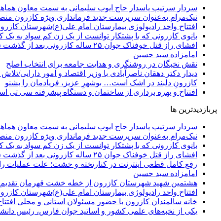
سردار سرتیپ پاسدار حاج ایوب سلیمانی به سمت معاون هماه
نیک‌مرام به‌عنوان سرپرست جدید فرمانداری ویژه کازرون من
افتتاح واحد رادیولوژی بیمارستان امام علی(ع)شهرستان کازرو
بانوی کازرونی که با پشتکار توانست از یک زن کم سواد به یک
افشای راز قتل خوفناک جوان ۲۵ ساله کازرونی بعد از گذشت ۵ماه
امامزاده سید حسین
نقش نخبگان در روشنگری و هدایت‌ جامعه برای انتخاب اصلح
دیدار دکتر دهقان ناصرآبادی با وزیر اقتصاد و امور دارایی/تل
کازرونِ دلبند در اشک است… بوشهرِ عزیز، فریادمان را بشنو
افتتاح و بهره برداری از ساختمان و دستگاه پیشرفته سی تی اسکن ۱۶ اسلایسی در بیمارستان ولی عص
پربازدیدترین ها
سردار سرتیپ پاسدار حاج ایوب سلیمانی به سمت معاون هماه
نیک‌مرام به‌عنوان سرپرست جدید فرمانداری ویژه کازرون من
بانوی کازرونی که با پشتکار توانست از یک زن کم سواد به یک
افشای راز قتل خوفناک جوان ۲۵ ساله کازرونی بعد از گذشت ۵ماه
رفع کامل قطعی اینترنت در کنارتخته و خشت؛ علت عملیات را
امامزاده سید حسین
هشتمین شهید شهرستان کازرون از خطه خشت قهرمان تقدیم ا
افتتاح واحد رادیولوژی بیمارستان امام علی(ع)شهرستان کازرو
خانه سالمندان کازرون با حضور مسئولان استانی و محلی افتتا
یکی از نخبه‌های علمی کشور و اساتید جوان فارس، رئیس دانشگ