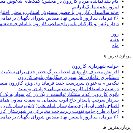
گام بلند نماینده مردم کازرون در مجلس؛ کمک‌های بلاعوض مس
امروز، همه ما یک ایرانیم
خانه سالمندان کازرون با حضور مسئولان استانی و محلی افتتا
۲۶ تیرماه، سالروز تأسیس نهاد مقدس شورای نگهبان بر تمامی دلسوزان نظام و خادمان این نهاد انقلابی مبارک باد
دیدار رئیس و کارکنان تأمین اجتماعی کازرون با امام جمعه ش
روز
هفته
ماه
پربازدیدترین ها
جوابیه شهرداری کازرون
افزایش مصرف داروهای اعصاب زنگ خطر جدی برای سلامت 
دستگیری عاملان آتش‌سوزی جنگل‌های بلوط کازرون
نیک‌مرام به‌عنوان سرپرست جدید فرمانداری ویژه کازرون من
دو ستاره استقلال کازرون به تیم ملی جوانان پیوستند
بانوی کازرونی که با پشتکار توانست از یک زن کم سواد به یک
سردار سرتیپ پاسدار حاج ایوب سلیمانی به سمت معاون هماه
افتتاح واحد رادیولوژی بیمارستان امام علی(ع)شهرستان کازرو
اجرای طرح جامع تقویت زیرساخت مخابراتی در شهرستان کاز
۲۶ تیرماه، سالروز تأسیس نهاد مقدس شورای نگهبان بر تمامی دلسوزان نظام و خادمان این نهاد انقلابی مبارک باد
پربازدیدترین ها