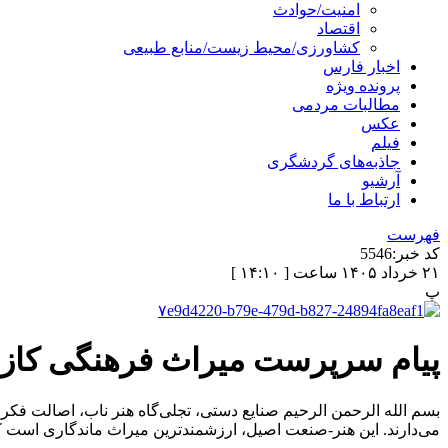
امنیت/حوادث
اقتصاد
کشاورزی/محیط زیست/منابع طبیعی
اخبار فارس
پرونده ویژه
مطالبات مردمی
عکس
فیلم
جاذبه‌های گردشگری
آرشیو
ارتباط با ما
فهرست
کد خبر:
5546
۲۱ خرداد ۱۴۰۵ ساعت [ ۱۴:۱۰ ]
پ
پیام سرپرست میراث فرهنگی کازر
بسم الله الرحمن الرحیم ​صنایع دستی، تجلی‌گاه هنر ناب، اصالت فکر
می‌دارند. این هنر-صنعت اصیل، ارزشمندترین میراث ماندگاری است که 