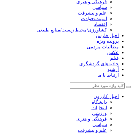
فرهنگی و هنری
سیاسی
علم و پیشرفت
امنیت/حوادث
اقتصاد
کشاورزی/محیط زیست/منابع طبیعی
اخبار فارس
پرونده ویژه
مطالبات مردمی
عکس
فیلم
جاذبه‌های گردشگری
آرشیو
ارتباط با ما
اخبار کازرون
دانشگاه
انتخابات
ورزشی
فرهنگی و هنری
سیاسی
علم و پیشرفت