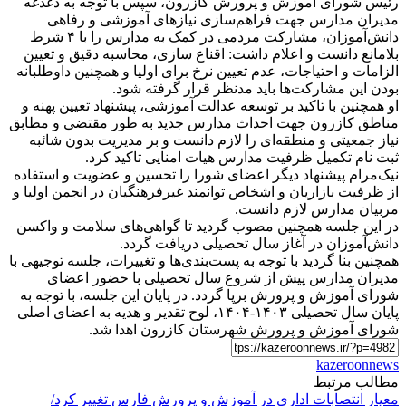
رئیس شورای آموزش و پرورش کازرون، سپس با توجه به دغدغه
مدیران مدارس جهت فراهم‌سازی نیازهای آموزشی و رفاهی
دانش‌آموزان، مشارکت مردمی در کمک به مدارس را با ۴ شرط‌
بلامانع دانست و اعلام داشت: اقناع سازی، محاسبه دقیق و تعیین
الزامات و احتیاجات، عدم تعیین نرخ برای اولیا و همچنین داوطلبانه
بودن این مشارکت‌ها باید مدنظر قرار گرفته شود.
او همچنین با تاکید بر توسعه عدالت آموزشی، پیشنهاد تعیین پهنه و
مناطق کازرون جهت احداث مدارس جدید به طور مقتضی و مطابق
نیاز جمعیتی و منطقه‌ای را لازم دانست و بر مدیریت بدون شائبه
ثبت نام تکمیل ظرفیت مدارس هیات امنایی تاکید کرد.
نیک‌مرام پیشنهاد دیگر اعضای شورا را تحسین و عضویت و استفاده
از ظرفیت بازاریان و اشخاص توانمند غیرفرهنگیان در انجمن اولیا و
مربیان مدارس لازم دانست.
در این جلسه همچنین مصوب گردید تا گواهی‌های سلامت و واکسن
دانش‌آموزان در آغاز سال تحصیلی دریافت گردد.
همچنین بنا گردید با توجه به پست‌بندی‌ها و تغییرات، جلسه توجیهی با
مدیران مدارس پیش از شروع سال تحصیلی با حضور اعضای
شورای آموزش و پرورش برپا گردد. در پایان این جلسه، با توجه به
پایان سال تحصیلی ۱۴۰۳-۱۴۰۴، لوح تقدیر و هدیه به اعضای اصلی
شورای آموزش و پرورش شهرستان کازرون اهدا شد.
kazeroonnews
مطالب مرتبط
معیار انتصابات اداری در آموزش و پرورش فارس تغییر کرد/