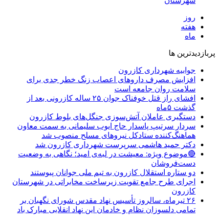
شهرستان
روز
هفته
ماه
پربازدیدترین ها
جوابیه شهرداری کازرون
افزایش مصرف داروهای اعصاب زنگ خطر جدی برای
سلامت روان جامعه است
افشای راز قتل خوفناک جوان ۲۵ ساله کازرونی بعد از
گذشت ۵ماه
دستگیری عاملان آتش‌سوزی جنگل‌های بلوط کازرون
سردار سرتیپ پاسدار حاج ایوب سلیمانی به سمت معاون
هماهنگ‌کننده ستادکل نیروهای مسلح منصوب شد
دکتر حمید هاشمی سرپرست شهرداری کازرون شد
🔴موضوع ویژه: معیشت در لبه‌ی امید؛ نگاهی به وضعیت
دست‌فروشان
دو ستاره استقلال کازرون به تیم ملی جوانان پیوستند
اجرای طرح جامع تقویت زیرساخت مخابراتی در شهرستان
کازرون
۲۶ تیرماه، سالروز تأسیس نهاد مقدس شورای نگهبان بر
تمامی دلسوزان نظام و خادمان این نهاد انقلابی مبارک باد