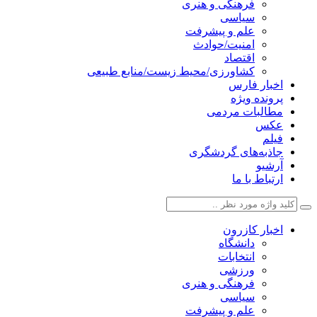
فرهنگی و هنری
سیاسی
علم و پیشرفت
امنیت/حوادث
اقتصاد
کشاورزی/محیط زیست/منابع طبیعی
اخبار فارس
پرونده ویژه
مطالبات مردمی
عکس
فیلم
جاذبه‌های گردشگری
آرشیو
ارتباط با ما
اخبار کازرون
دانشگاه
انتخابات
ورزشی
فرهنگی و هنری
سیاسی
علم و پیشرفت