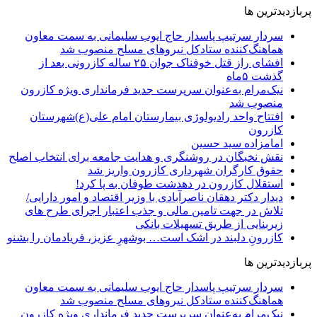
پربازدیدترین ها
سردار سرتیپ پاسدار حاج ایوب سلیمانی به سمت معاون
هماهنگ‌کننده ستادکل نیروهای مسلح منصوب شد
افشای راز قتل خوفناک جوان ۲۵ ساله کازرونی بعد از
گذشت ۵ماه
نیک‌مرام به‌عنوان سرپرست جدید فرمانداری ویژه کازرون
منصوب شد
افتتاح واحد رادیولوژی بیمارستان امام علی(ع)شهرستان
کازرون
امامزاده سید حسین
نقش نخبگان در روشنگری و هدایت‌ جامعه برای انتخاب اصلح
حقوق کارگران شهرداری کازرون واریز شد
استقلال کازرون در دهدشت طوفان به پا کرد!
دیدار دکتر دهقان ناصرآبادی با وزیر اقتصاد و امور دارایی/
تلاش در جهت تامین مالی و جذب اعتبار اجرای طرح های
زیربنایی از طریق تسهیلات بانکی
کازرونِ دلبند در اشک است… بوشهرِ عزیز، فریادمان را بشنو
پربازدیدترین ها
سردار سرتیپ پاسدار حاج ایوب سلیمانی به سمت معاون
هماهنگ‌کننده ستادکل نیروهای مسلح منصوب شد
نیک‌مرام به‌عنوان سرپرست جدید فرمانداری ویژه کازرون