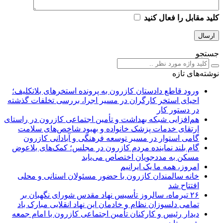
کلید مقابل را فعال کنید
جستجو
نوشته‌های تازه
ورود قاطع دادستان کازرون به پرونده استخرهای بلاتکلیف؛
احیای استخر کارگران در مسیر اجرا، بررسی تخلفات گذشته
در دستور کار
هم‌افزایی شبکه بهداشت و تأمین اجتماعی کازرون در راستای
ارتقای خدمات پزشک خانواده و بهبود شاخص‌های سلامت
گامی استوار در مسیر توسعه فرهنگی و آبادانی کازرون
گام بلند نماینده مردم کازرون در مجلس؛ کمک‌های بلاعوض
مسکن به مددجویان اختصاص می‌یابد
امروز، همه ما یک ایرانیم
خانه سالمندان کازرون با حضور مسئولان استانی و محلی
افتتاح شد
۲۶ تیرماه، سالروز تأسیس نهاد مقدس شورای نگهبان بر
تمامی دلسوزان نظام و خادمان این نهاد انقلابی مبارک باد
دیدار رئیس و کارکنان تأمین اجتماعی کازرون با امام جمعه