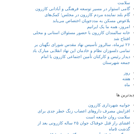
سلامت
گامی استوار در مسیر توسعه فرهنگی و آبادانی کازرون
گام بلند نماینده مردم کازرون در مجلس؛ کمک‌های
بلاعوض مسکن به مددجویان اختصاص می‌یابد
امروز، همه ما یک ایرانیم
خانه سالمندان کازرون با حضور مسئولان استانی و محلی
افتتاح شد
۲۶ تیرماه، سالروز تأسیس نهاد مقدس شورای نگهبان بر
تمامی دلسوزان نظام و خادمان این نهاد انقلابی مبارک باد
دیدار رئیس و کارکنان تأمین اجتماعی کازرون با امام
جمعه شهرستان
روز
هفته
ماه
دیدترین ها
جوابیه شهرداری کازرون
افزایش مصرف داروهای اعصاب زنگ خطر جدی برای
سلامت روان جامعه است
افشای راز قتل خوفناک جوان ۲۵ ساله کازرونی بعد از
گذشت ۵ماه