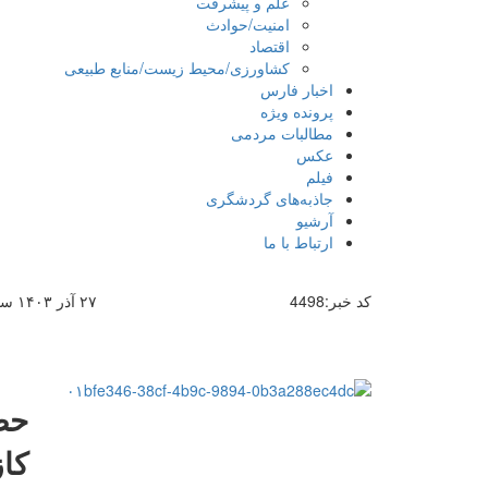
علم و پیشرفت
امنیت/حوادث
اقتصاد
کشاورزی/محیط زیست/منابع طبیعی
اخبار فارس
پرونده ویژه
مطالبات مردمی
عکس
فیلم
جاذبه‌های گردشگری
آرشیو
ارتباط با ما
کد خبر:
4498
۲۷ آذر ۱۴۰۳ ساعت [ ۱۴:۴۴ ]
حض
کاز