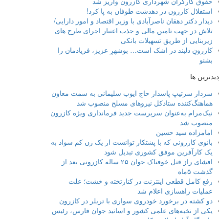
حقوق کارگران شهرداری کازرون واریز شد
استقلال کازرون در دهدشت طوفان به پا کرد!
دیدار دکتر دهقان ناصرآبادی با وزیر اقتصاد و امور دارایی/
تلاش در جهت تامین مالی و جذب اعتبار اجرای طرح های
زیربنایی از طریق تسهیلات بانکی
کازرونِ دلبند در اشک است… بوشهرِ عزیز، فریادمان را
بشنو
دیدترین ها
سردار سرتیپ پاسدار حاج ایوب سلیمانی به سمت معاون
هماهنگ‌کننده ستادکل نیروهای مسلح منصوب شد
نیک‌مرام به‌عنوان سرپرست جدید فرمانداری ویژه کازرون
منصوب شد
امامزاده سید حسین
بانوی کازرونی که با پشتکار توانست از یک زن کم سواد به
یک کارآفرین موفق کشوری تبدیل شود
افشای راز قتل خوفناک جوان ۲۵ ساله کازرونی بعد از
گذشت ۵ماه
رفع کامل قطعی اینترنت در کنارتخته و خشت؛ علت
عملیات راهسازی اعلام شد
دو کشته در برخورد خودروی سواری با تریلر در کازرون
یکی از نخبه‌های علمی کشور و اساتید جوان فارس، رئیس