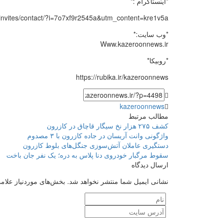
*اینستاگرام :*
/invites/contact/?i=7o7xf9r2545a&utm_content=kre1v5a
*وب سایت:*
Www.kazeroonnews.ir
*روبیکا*
https://rubika.ir/kazeroonnews
kazeroonnews
مطالب مرتبط
کشف ۲۷۵ هزار نخ سیگار قاچاق در کازرون
واژگونی وانت آریسان در جاده کازرون با ۳ مصدوم
دستگیری عاملان آتش‌سوزی جنگل‌های بلوط کازرون
سقوط مرگبار خودروی دنا پلاس به دره؛ یک نفر جان باخت
ارسال دیدگاه
نشانی ایمیل شما منتشر نخواهد شد.
بخش‌های موردنیاز علام