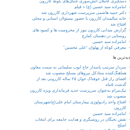
دستگیری عاملان آتش‌سوزی جنگل‌های بلوط کازرون
امامزاده سید حسین (ع) + فیلم
دکتر حمید هاشمی سرپرست شهرداری کازرون شد
خانه سالمندان کازرون با حضور مسئولان استانی و محلی
افتتاح شد
گزارش میدانی کازرون نیوز از محرومیت ها و کمبود های
روستایی در دهستان کمارج
امامزاده سید حسین
معرفی کوتاه از پهلوان “علی مَحسین”
دیدترین ها
سردار سرتیپ پاسدار حاج ایوب سلیمانی به سمت معاون
هماهنگ‌کننده ستادکل نیروهای مسلح منصوب شد
افشای راز قتل خوفناک جوان ۲۵ ساله کازرونی بعد از
گذشت ۵ماه
نیک‌مرام به‌عنوان سرپرست جدید فرمانداری ویژه کازرون
منصوب شد
افتتاح واحد رادیولوژی بیمارستان امام علی(ع)شهرستان
کازرون
امامزاده سید حسین
نقش نخبگان در روشنگری و هدایت‌ جامعه برای انتخاب
اصلح