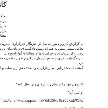
کا
به گ
بارسا
همراه
بازار
مطالب
به گزارش کازرون نیوز به نقل از خبرنگار خبرگزاری پلیس، 
تعامل بیشتر پلیس به همراه رییس دادگستری و دادستان و رئی
دیدار و از نزدیک به درخواست ها و مطالبات آنها پاسخ داد.
سرهنگ بارسالاری در جمع بازاریان بر لزوم تجهیز تمامی مج
کرد.
گفتنی است؛ در این دیدار بازاریان و اصناف نیز از زحمات و
*کازرون نیوز را در پیام رسان های زیر دنبال کنید*
*واتس آپ*
https://chat.whatsapp.com/Bki0dlUSHc4EYqbXwlWQKs