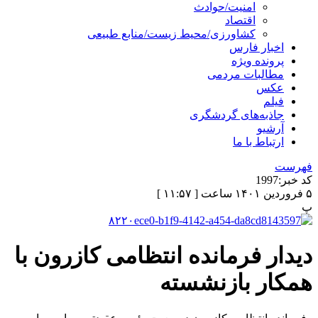
امنیت/حوادث
اقتصاد
کشاورزی/محیط زیست/منابع طبیعی
اخبار فارس
پرونده ویژه
مطالبات مردمی
عکس
فیلم
جاذبه‌های گردشگری
آرشیو
ارتباط با ما
فهرست
کد خبر:
1997
۵ فروردین ۱۴۰۱ ساعت [ ۱۱:۵۷ ]
پ
دیدار فرمانده انتظامی کازرون با
همکار بازنشسته