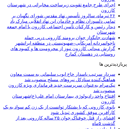
اجرای طرح جامع تقویت زیرساخت مخابراتی در شهرستان
کازرون
۲۶ تیرماه، سالروز تأسیس نهاد مقدس شورای نگهبان بر
تمامی دلسوزان نظام و خادمان این نهاد انقلابی مبارک باد
دیدار رئیس و کارکنان تأمین اجتماعی کازرون با امام جمعه
شهرستان
شهادت جانگداز جوان برومند کازرونی درپی حمله
ناجوانمردانه آمریکایی–صهیونیستی در منطقه ایرانشهر
گزارش میدانی کازرون نیوز از محرومیت ها و کمبود های
روستایی در دهستان کمارج
پربازدیدترین ها
سردار سرتیپ پاسدار حاج ایوب سلیمانی به سمت معاون
هماهنگ‌کننده ستادکل نیروهای مسلح منصوب شد
نیک‌مرام به‌عنوان سرپرست جدید فرمانداری ویژه کازرون
منصوب شد
افتتاح واحد رادیولوژی بیمارستان امام علی(ع)شهرستان
کازرون
بانوی کازرونی که با پشتکار توانست از یک زن کم سواد به یک
کارآفرین موفق کشوری تبدیل شود
افشای راز قتل خوفناک جوان ۲۵ ساله کازرونی بعد از
گذشت ۵ماه
امامزاده سید حسین