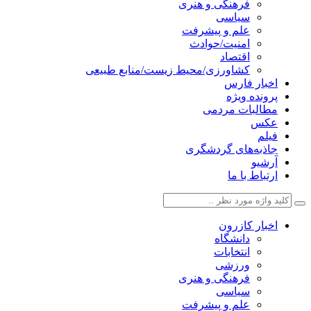
فرهنگی و هنری
سیاسی
علم و پیشرفت
امنیت/حوادث
اقتصاد
کشاورزی/محیط زیست/منابع طبیعی
اخبار فارس
پرونده ویژه
مطالبات مردمی
عکس
فیلم
جاذبه‌های گردشگری
آرشیو
ارتباط با ما
اخبار کازرون
دانشگاه
انتخابات
ورزشی
فرهنگی و هنری
سیاسی
علم و پیشرفت