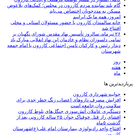
گام بلند نماینده مردم کازرون در مجلس؛ کمک‌های بلاعوض
مسکن به مددجویان اختصاص می‌یابد
امروز، همه ما یک ایرانیم
خانه سالمندان کازرون با حضور مسئولان استانی و محلی
افتتاح شد
۲۶ تیرماه، سالروز تأسیس نهاد مقدس شورای نگهبان بر
تمامی دلسوزان نظام و خادمان این نهاد انقلابی مبارک باد
دیدار رئیس و کارکنان تأمین اجتماعی کازرون با امام جمعه
شهرستان
روز
هفته
ماه
پربازدیدترین ها
جوابیه شهرداری کازرون
افزایش مصرف داروهای اعصاب زنگ خطر جدی برای
سلامت روان جامعه است
دستگیری عاملان آتش‌سوزی جنگل‌های بلوط کازرون
افشای راز قتل خوفناک جوان ۲۵ ساله کازرونی بعد از
گذشت ۵ماه
افتتاح واحد رادیولوژی بیمارستان امام علی(ع)شهرستان
کازرون