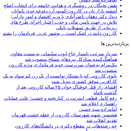
نقش نخبگان در روشنگری و هدایت‌ جامعه برای انتخاب اصلح
آشفته بازار نان در کازرون/کمبود آرد دغدغه جدی نانوایان
دیدار دکتر دهقان ناصرآبادی با وزیر اقتصاد و امور دارایی/
تلاش در جهت تامین مالی و جذب اعتبار اجرای طرح های
زیربنایی از طریق تسهیلات بانکی
کازرونِ دلبند در اشک است… بوشهرِ عزیز، فریادمان را بشنو
پربازدیدترین ها
سردار سرتیپ پاسدار حاج ایوب سلیمانی به سمت معاون
هماهنگ‌کننده ستادکل نیروهای مسلح منصوب شد
نیک‌مرام به‌عنوان سرپرست جدید فرمانداری ویژه کازرون
منصوب شد
بانوی کازرونی که با پشتکار توانست از یک زن کم سواد به یک
کارآفرین موفق کشوری تبدیل شود
افشای راز قتل خوفناک جوان ۲۵ ساله کازرونی بعد از
گذشت ۵ماه
رفع کامل قطعی اینترنت در کنارتخته و خشت؛ علت عملیات
راهسازی اعلام شد
امامزاده سید حسین
هشتمین شهید شهرستان کازرون از خطه خشت قهرمان
تقدیم انقلاب شد
چه رشته‌هایی در مقطع دکتری در دانشگاه‌های کازرون