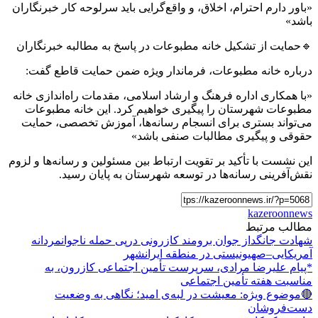
«باور دارم احترام، اخلاق، و واقع‌گرایی باید سرلوحه کار خبرنگاران
باشد»
🔹حمایت از تشکیل خانه مطبوعات در پاسخ به مطالبه خبرنگاران
درباره خانه مطبوعات، فرماندار ویژه ضمن حمایت قاطع گفت:
«با همکاری اداره فرهنگ و ارشاد اسلامی، مقدمات راه‌اندازی خانه
مطبوعات شهرستان را پیگیری خواهیم کرد. این خانه مطبوعات
می‌تواند بستری برای انسجام رسانه‌ها، آموزش تخصصی، حمایت
حقوقی و پیگیری مطالبات صنفی باشد»
این نشست با تأکید بر تقویت ارتباط بین مسئولین و رسانه‌ها و لزوم
نقش‌آفرینی رسانه‌ها در توسعه شهرستان به پایان رسید.
kazeroonnews
مطالب مرتبط
شهادت جانگداز جوان برومند کازرونی درپی حمله ناجوانمردانه
آمریکایی–صهیونیستی در منطقه ایرانشهر
*پیام علیرضا مرادی، سرپرست تأمین اجتماعی کازرون، به
مناسبت هفته تأمین اجتماعی
🔴موضوع ویژه: معیشت در لبه‌ی امید؛ نگاهی به وضعیت
دست‌فروشان