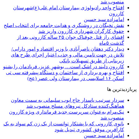
منصوب شد
افتتاح واحد رادیولوژی بیمارستان امام علی(ع)شهرستان
کازرون
امامزاده سید حسین
نقش نخبگان در روشنگری و هدایت‌ جامعه برای انتخاب اصلح
حقوق کارگران شهرداری کازرون واریز شد
افشای راز قتل خوفناک جوان ۲۵ ساله کازرونی بعد از
گذشت ۵ماه
دیدار دکتر دهقان ناصرآبادی با وزیر اقتصاد و امور دارایی/
تلاش در جهت تامین مالی و جذب اعتبار اجرای طرح های
زیربنایی از طریق تسهیلات بانکی
کازرونِ دلبند در اشک است… بوشهرِ عزیز، فریادمان را بشنو
افتتاح و بهره برداری از ساختمان و دستگاه پیشرفته سی تی
اسکن ۱۶ اسلایسی در بیمارستان ولی عصر (عج)
پربازدیدترین ها
سردار سرتیپ پاسدار حاج ایوب سلیمانی به سمت معاون
هماهنگ‌کننده ستادکل نیروهای مسلح منصوب شد
نیک‌مرام به‌عنوان سرپرست جدید فرمانداری ویژه کازرون
منصوب شد
بانوی کازرونی که با پشتکار توانست از یک زن کم سواد به یک
کارآفرین موفق کشوری تبدیل شود
امامزاده سید حسین