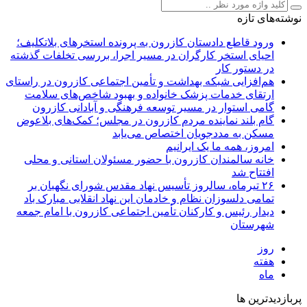
نوشته‌های تازه
ورود قاطع دادستان کازرون به پرونده استخرهای بلاتکلیف؛
احیای استخر کارگران در مسیر اجرا، بررسی تخلفات گذشته
در دستور کار
هم‌افزایی شبکه بهداشت و تأمین اجتماعی کازرون در راستای
ارتقای خدمات پزشک خانواده و بهبود شاخص‌های سلامت
گامی استوار در مسیر توسعه فرهنگی و آبادانی کازرون
گام بلند نماینده مردم کازرون در مجلس؛ کمک‌های بلاعوض
مسکن به مددجویان اختصاص می‌یابد
امروز، همه ما یک ایرانیم
خانه سالمندان کازرون با حضور مسئولان استانی و محلی
افتتاح شد
۲۶ تیرماه، سالروز تأسیس نهاد مقدس شورای نگهبان بر
تمامی دلسوزان نظام و خادمان این نهاد انقلابی مبارک باد
دیدار رئیس و کارکنان تأمین اجتماعی کازرون با امام جمعه
شهرستان
روز
هفته
ماه
پربازدیدترین ها