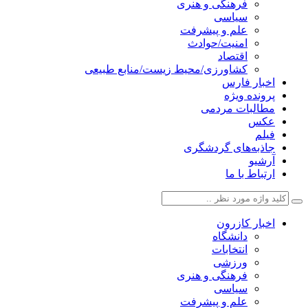
فرهنگی و هنری
سیاسی
علم و پیشرفت
امنیت/حوادث
اقتصاد
کشاورزی/محیط زیست/منابع طبیعی
اخبار فارس
پرونده ویژه
مطالبات مردمی
عکس
فیلم
جاذبه‌های گردشگری
آرشیو
ارتباط با ما
اخبار کازرون
دانشگاه
انتخابات
ورزشی
فرهنگی و هنری
سیاسی
علم و پیشرفت