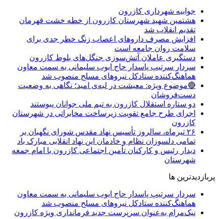
جوابیه شهرداری کازرون
هشتمین شهید شهرستان کازرون از خطه خشت قهرمان
تقدیم انقلاب شد
افزایش مصرف داروهای اعصاب زنگ خطر جدی برای
سلامت روان جامعه است
دستگیری عاملان آتش‌سوزی جنگل‌های بلوط کازرون
سردار سرتیپ پاسدار حاج ایوب سلیمانی به سمت معاون
هماهنگ‌کننده ستادکل نیروهای مسلح منصوب شد
🔴موضوع ویژه: معیشت در لبه‌ی امید؛ نگاهی به وضعیت
دست‌فروشان
دو ستاره استقلال کازرون به تیم ملی جوانان پیوستند
اجرای طرح جامع تقویت زیرساخت مخابراتی در شهرستان
کازرون
۲۶ تیرماه، سالروز تأسیس نهاد مقدس شورای نگهبان بر
تمامی دلسوزان نظام و خادمان این نهاد انقلابی مبارک باد
دیدار رئیس و کارکنان تأمین اجتماعی کازرون با امام جمعه
شهرستان
پربازدیدترین ها
سردار سرتیپ پاسدار حاج ایوب سلیمانی به سمت معاون
هماهنگ‌کننده ستادکل نیروهای مسلح منصوب شد
نیک‌مرام به‌عنوان سرپرست جدید فرمانداری ویژه کازرون