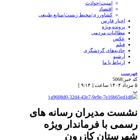
امنیت/حوادث
اقتصاد
کشاورزی/محیط زیست/منابع طبیعی
اخبار فارس
پرونده ویژه
مطالبات مردمی
عکس
فیلم
جاذبه‌های گردشگری
آرشیو
ارتباط با ما
فهرست
کد خبر:
5068
۵ مرداد ۱۴۰۴ ساعت [ ۹:۱۴ ]
پ
نشست مدیران رسانه های
رسمی با فرماندار ویژه
شهرستان کازرون