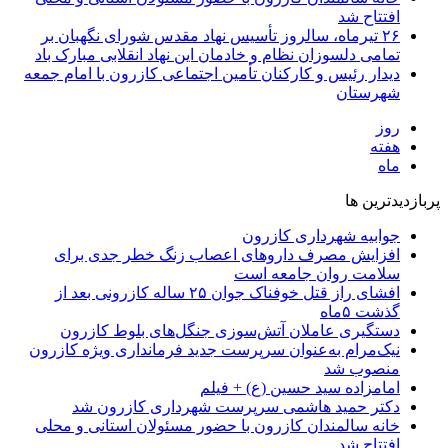
افتتاح شد
۲۶ تیرماه، سالروز تأسیس نهاد مقدس شورای نگهبان بر
تمامی دلسوزان نظام و خادمان این نهاد انقلابی مبارک باد
دیدار رئیس و کارکنان تأمین اجتماعی کازرون با امام جمعه
شهرستان
روز
هفته
ماه
پربازدیدترین ها
جوابیه شهرداری کازرون
افزایش مصرف داروهای اعصاب زنگ خطر جدی برای
سلامت روان جامعه است
افشای راز قتل خوفناک جوان ۲۵ ساله کازرونی بعد از
گذشت ۵ماه
دستگیری عاملان آتش‌سوزی جنگل‌های بلوط کازرون
نیک‌مرام به‌عنوان سرپرست جدید فرمانداری ویژه کازرون
منصوب شد
امامزاده سید حسین (ع) + فیلم
دکتر حمید هاشمی سرپرست شهرداری کازرون شد
خانه سالمندان کازرون با حضور مسئولان استانی و محلی
افتتاح شد