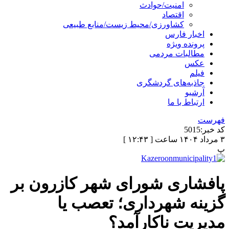
امنیت/حوادث
اقتصاد
کشاورزی/محیط زیست/منابع طبیعی
اخبار فارس
پرونده ویژه
مطالبات مردمی
عکس
فیلم
جاذبه‌های گردشگری
آرشیو
ارتباط با ما
فهرست
کد خبر:
5015
۳ مرداد ۱۴۰۴ ساعت [ ۱۲:۴۳ ]
پ
پافشاری شورای شهر کازرون بر
گزینه شهرداری؛ تعصب یا
مدیریت ناکارآمد؟