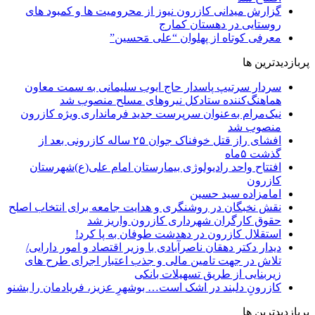
گزارش میدانی کازرون نیوز از محرومیت ها و کمبود های
روستایی در دهستان کمارج
معرفی کوتاه از پهلوان “علی مَحسین”
پربازدیدترین ها
سردار سرتیپ پاسدار حاج ایوب سلیمانی به سمت معاون
هماهنگ‌کننده ستادکل نیروهای مسلح منصوب شد
نیک‌مرام به‌عنوان سرپرست جدید فرمانداری ویژه کازرون
منصوب شد
افشای راز قتل خوفناک جوان ۲۵ ساله کازرونی بعد از
گذشت ۵ماه
افتتاح واحد رادیولوژی بیمارستان امام علی(ع)شهرستان
کازرون
امامزاده سید حسین
نقش نخبگان در روشنگری و هدایت‌ جامعه برای انتخاب اصلح
حقوق کارگران شهرداری کازرون واریز شد
استقلال کازرون در دهدشت طوفان به پا کرد!
دیدار دکتر دهقان ناصرآبادی با وزیر اقتصاد و امور دارایی/
تلاش در جهت تامین مالی و جذب اعتبار اجرای طرح های
زیربنایی از طریق تسهیلات بانکی
کازرونِ دلبند در اشک است… بوشهرِ عزیز، فریادمان را بشنو
پربازدیدترین ها