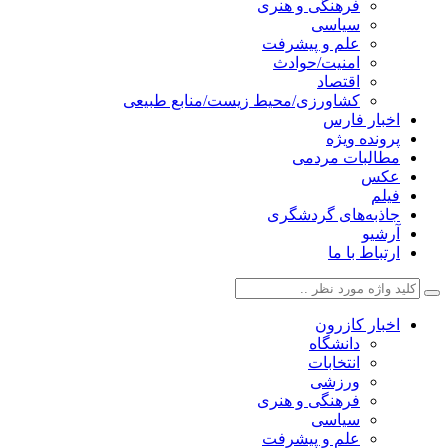
فرهنگی و هنری
سیاسی
علم و پیشرفت
امنیت/حوادث
اقتصاد
کشاورزی/محیط زیست/منابع طبیعی
اخبار فارس
پرونده ویژه
مطالبات مردمی
عکس
فیلم
جاذبه‌های گردشگری
آرشیو
ارتباط با ما
اخبار کازرون
دانشگاه
انتخابات
ورزشی
فرهنگی و هنری
سیاسی
علم و پیشرفت