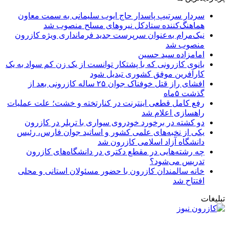
سردار سرتیپ پاسدار حاج ایوب سلیمانی به سمت معاون
هماهنگ‌کننده ستادکل نیروهای مسلح منصوب شد
نیک‌مرام به‌عنوان سرپرست جدید فرمانداری ویژه کازرون
منصوب شد
امامزاده سید حسین
بانوی کازرونی که با پشتکار توانست از یک زن کم سواد به یک
کارآفرین موفق کشوری تبدیل شود
افشای راز قتل خوفناک جوان ۲۵ ساله کازرونی بعد از
گذشت ۵ماه
رفع کامل قطعی اینترنت در کنارتخته و خشت؛ علت عملیات
راهسازی اعلام شد
دو کشته در برخورد خودروی سواری با تریلر در کازرون
یکی از نخبه‌های علمی کشور و اساتید جوان فارس، رئیس
دانشگاه آزاد اسلامی کازرون شد
چه رشته‌هایی در مقطع دکتری در دانشگاه‌های کازرون
تدریس می‌شود؟
خانه سالمندان کازرون با حضور مسئولان استانی و محلی
افتتاح شد
تبلیغات